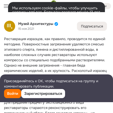
Войти
Мы используем cookie-файлы, чтобы улучшить
сервисы для вас. Если ваш возраст менее 13 лет,
настроить cookie-файлы должен ваш законный
Музей Архитектуры
представитель.
Больше информации
Музей Архитектуры
Подписаться
Разрешить все
Настроить
Лента
Участники
Темы
Фото
Ещё
26K
4.4K
12K
15 ноя 2021
Реставрация изразцов, как правило, проводится по единой 
Дополнительная
колонка
Всё
4 410
Обсуждаемые
методике.
 Поверхностные загрязнения удаляются смесью 
этилового спирта, пинена и дистиллированной воды, в 
наиболее сложных случаях реставраторы используют 
компрессы со специально подобранными растворителями.
Однако не внешние загрязнения - главная беда 
керамических изделий, а их хрупкость. Расколотый изразец 
реставраторы склеивают специальным реставрационным 
Присоединяйтесь к ОК, чтобы подписаться на группу и
рыбьим клеем (который легко удаляется при обильном 
комментировать публикации.
увлажнении), а швы и мелкие трещины заливают левкасом.
Но что же делать, если от целого изразца осталось лишь 
Войти
Зарегистрироваться
несколько кусочков?
Для придания предмету экспозиционного вида 
реставраторы стараются реконструировать его 