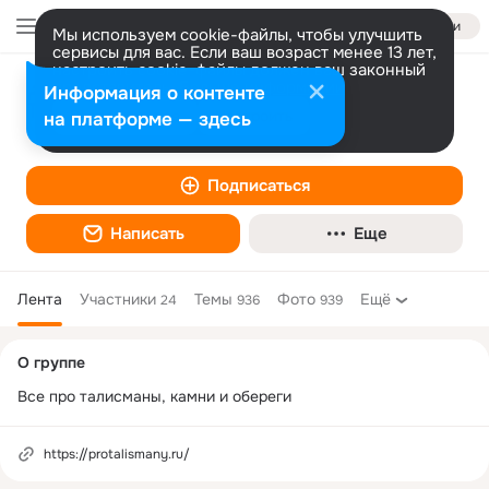
Войти
Мы используем cookie-файлы, чтобы улучшить
сервисы для вас. Если ваш возраст менее 13 лет,
настроить cookie-файлы должен ваш законный
представитель.
Больше информации
Информация о контенте
Про Талисманы
Разрешить все
Настроить
на платформе — здесь
Подписаться
Написать
Еще
Лента
Участники
Темы
Фото
Ещё
24
936
939
Дополнительная
О группе
колонка
Все про талисманы, камни и обереги
https://protalismany.ru/