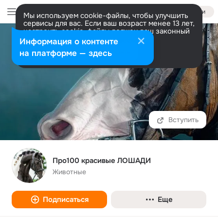
Войти
Мы используем cookie-файлы, чтобы улучшить
сервисы для вас. Если ваш возраст менее 13 лет,
настроить cookie-файлы должен ваш законный
представитель.
Больше информации
Информация о контенте
Разрешить все
Настроить
на платформе — здесь
Вступить
Про100 красивые ЛОШАДИ
Животные
Подписаться
Еще