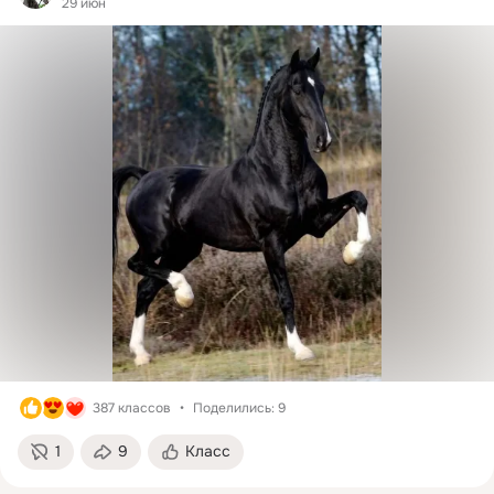
29 июн
387 классов
Поделились: 9
1
9
Класс