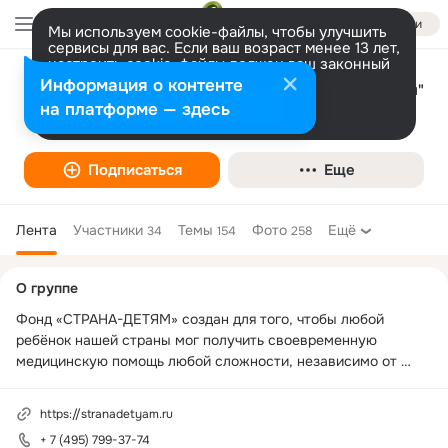
Войти
Мы используем cookie-файлы, чтобы улучшить
сервисы для вас. Если ваш возраст менее 13 лет,
настроить cookie-файлы должен ваш законный
представитель.
Больше информации
Информация о контенте
Благотворительный фонд "Страна - детям"
Разрешить все
Настроить
на платформе — здесь
Благотворительная организация
Подписаться
Еще
Лента
Участники
Темы
Фото
Ещё
34
154
258
Дополнительная
О группе
колонка
Фонд «СТРАНА-ДЕТЯМ» создан для того, чтобы любой 
ребёнок нашей страны мог получить своевременную 
медицинскую помощь любой сложности, независимо от 
уровня дохода его семьи.
https://stranadetyam.ru
+ 7 (495) 799-37-74