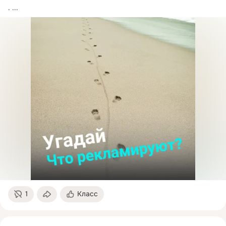
.
 ...
1
Класс