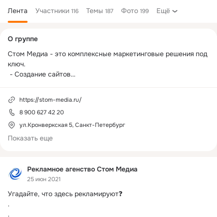
Лента
Участники
Темы
Фото
Ещё
116
187
199
Дополнительная
О группе
колонка
Стом Медиа - это комплексные маркетинговые решения под 
ключ. 

 - Создание сайтов

 - Email-маркетинг

 - SEO-продвижение

https://stom-media.ru/
 - Медийная реклама

8 900 627 42 20
 - Контекстная реклама

 - Управление репутацией

ул.Кронверкская 5, Санкт-Петербург
 - Таргетированная реклама

Показать еще
 - Ведение корпоративного блога

 - Ведение групп в социальных сетях
Рекламное агенство Стом Медиа
25 июн 2021
Угадайте, что здесь рекламируют❓

.

.
