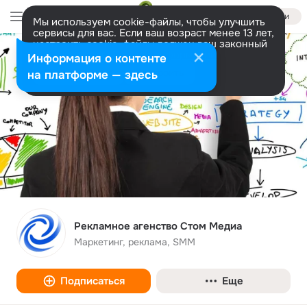
Войти
Мы используем cookie-файлы, чтобы улучшить
сервисы для вас. Если ваш возраст менее 13 лет,
настроить cookie-файлы должен ваш законный
представитель.
Больше информации
Информация о контенте
Разрешить все
Настроить
на платформе — здесь
Рекламное агенство Стом Медиа
Маркетинг, реклама, SMM
Подписаться
Еще