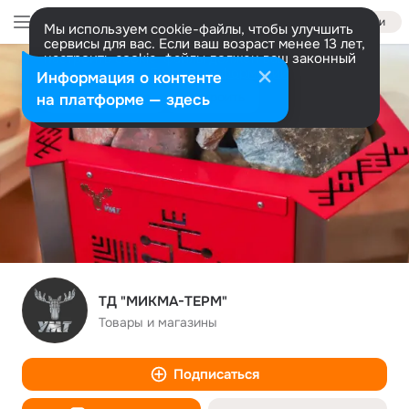
Войти
Мы используем cookie-файлы, чтобы улучшить
сервисы для вас. Если ваш возраст менее 13 лет,
настроить cookie-файлы должен ваш законный
представитель.
Больше информации
Информация о контенте
Разрешить все
Настроить
на платформе — здесь
ТД "МИКМА-ТЕРМ"
Товары и магазины
Подписаться