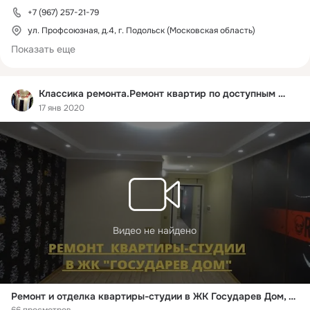
- Плитка

+7 (967) 257-21-79
- Ламинат

ул. Профсоюзная, д.4, г. Подольск (Московская область)
- Паркет

Показать еще
- Штукатурка

- Шпатлевка

- Покраска

Классика ремонта.Ремонт квартир по доступным ценам
- Обои

17 янв 2020
- Закупка, доставка материала

Гарантия на все производимые работы.

Выполняем ремонт в городах:

Бутово

Видное

Домодедово

Видео не найдено
Коммунарка

п .Львовский

Климовск

Москва

Подольск

Ремонт и отделка квартиры-студии в ЖК Государев Дом, ул. Сухановская, д.13
Троицк
