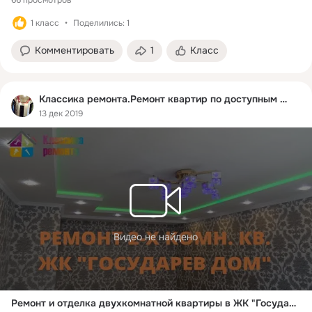
66 просмотров
Щербинка

1 класс
Поделились: 1
Бесплатная смета и консультации:

Комментировать
1
Класс
+7(967) 257-21-79
Классика ремонта.Ремонт квартир по доступным ценам
13 дек 2019
Видео не найдено
Ремонт и отделка двухкомнатной квартиры в ЖК "Государев Дом", ул Сухановская, д 25