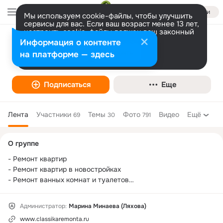
Войти
Мы используем cookie-файлы, чтобы улучшить
сервисы для вас. Если ваш возраст менее 13 лет,
настроить cookie-файлы должен ваш законный
представитель.
Классика ремонта.Ремонт квартир по
Больше информации
Информация о контенте
доступным ценам
Разрешить все
Настроить
на платформе — здесь
Мелкий ремонт, муж на час
Подписаться
Еще
Лента
Участники
Темы
Фото
Видео
Ещё
69
30
791
Дополнительная
О группе
колонка
- Ремонт квартир

- Ремонт квартир в новостройках

- Ремонт ванных комнат и туалетов

- Все виды подготовительных работ

- Демонтаж

Администратор:
Mарина Mинаева (Ляхова)
- Электрика

www.classikaremonta.ru
- Сантехника
