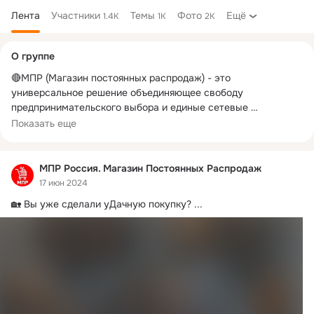
Лента
Участники
Темы
Фото
Ещё
1.4K
1K
2K
Дополнительная
О группе
колонка
🔴МПР (Магазин постоянных распродаж) - это 
универсальное решение объединяющее свободу 
предпринимательского выбора и единые сетевые 
стандарты.✔

Показать еще
Мы строим федеральную клиентскую сеть в основе которой 
лежат современные технологии организации розничных 
МПР Россия. Магазин Постоянных Распродаж
продаж и успешные практики лидеров рынка.📈

17 июн 2024
🏡 Вы уже сделали уДачную покупку?
 ...
Всё это определяет быстрый набор популярности 
предлагаемого формата магазинов "товары для дома"

Внимание❗ НЕ ФРАНШИЗА ❗