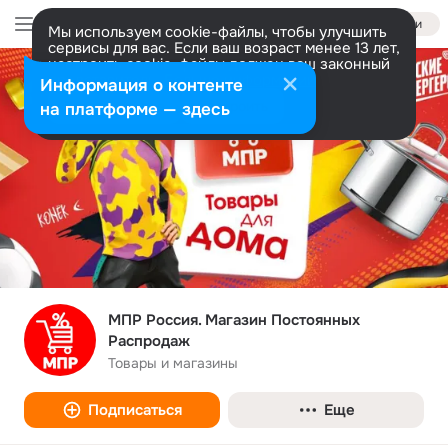
Войти
Мы используем cookie-файлы, чтобы улучшить
сервисы для вас. Если ваш возраст менее 13 лет,
настроить cookie-файлы должен ваш законный
представитель.
Больше информации
Информация о контенте
Разрешить все
Настроить
на платформе — здесь
МПР Россия. Магазин Постоянных
Распродаж
Товары и магазины
Подписаться
Еще