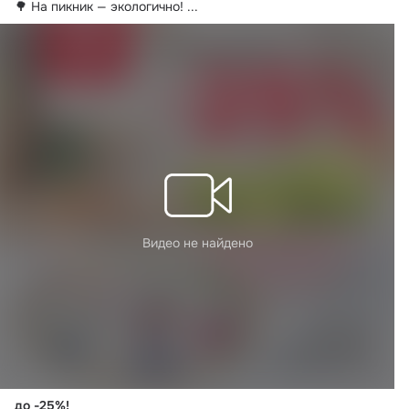
🌳 На пикник — экологично!
 ...
Видео не найдено
до -25%!