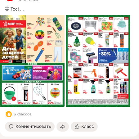
🤫 Тсс!
 ...
6 классов
Комментировать
Класс