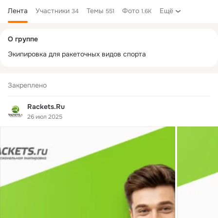
Лента
Участники
Темы
Фото
Ещё
34
551
1.6K
Дополнительная
О группе
колонка
Экипировка для ракеточных видов спорта
Закреплено
Rackets.Ru
26 июл 2025