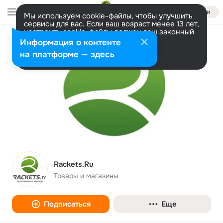
Войти
Мы используем cookie-файлы, чтобы улучшить
сервисы для вас. Если ваш возраст менее 13 лет,
настроить cookie-файлы должен ваш законный
представитель.
Больше информации
Информация о контенте
Разрешить все
Настроить
на платформе — здесь
Rackets.Ru
Товары и магазины
Подписаться
Еще