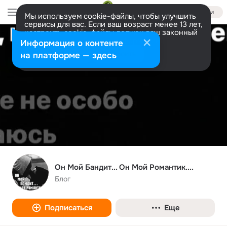
Войти
Мы используем cookie-файлы, чтобы улучшить
сервисы для вас. Если ваш возраст менее 13 лет,
настроить cookie-файлы должен ваш законный
представитель.
Больше информации
Информация о контенте
Разрешить все
Настроить
на платформе — здесь
Он Мой Бандит... Он Мой Романтик....
Блог
Подписаться
Еще