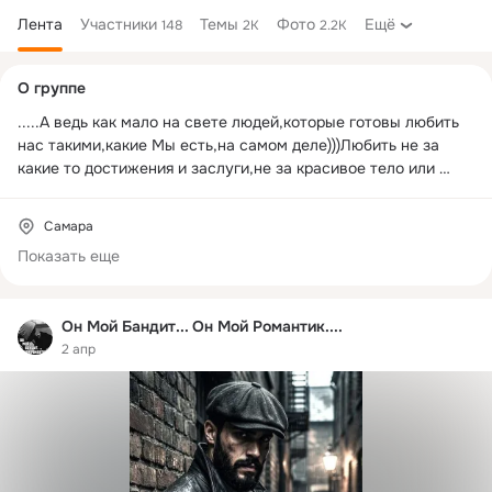
Лента
Участники
Темы
Фото
Ещё
148
2K
2.2K
Дополнительная
О группе
колонка
.....А ведь как мало на свете людей,которые готовы любить 
нас такими,какие Мы есть,на самом деле)))Любить не за 
какие то достижения и заслуги,не за красивое тело или 
толстый кошелёк ,не за выдуманный образ...А просто 
Любить-Любить именно Тебя настоящего)))))
Самара
Показать еще
Он Мой Бандит... Он Мой Романтик....
2 апр