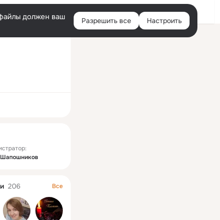
Войти
e-файлы должен ваш
Разрешить все
Настроить
Правая
колонка
ная
истратор:
 Шапошников
и
206
Все