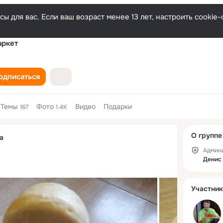
ы для вас. Если ваш возраст менее 13 лет, настроить cooki
аркет
одписаться
Темы
Фото
Видео
Подарки
167
1.4K
Дополнитель
О группе
а
колонка
Админ
Денис
Участник