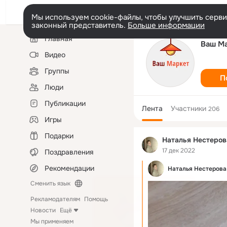
Мы используем cookie-файлы, чтобы улучшить сервис
законный представитель.
Больше информации
Левая
Главная
колонка
Ваш М
Видео
Группы
П
Люди
Публикации
Лента
Участники
206
Игры
Подарки
Наталья Нестеров
17 дек 2022
Поздравления
Рекомендации
Наталья Нестерова
Сменить язык
Рекламодателям
Помощь
Новости
Ещё
Мы применяем