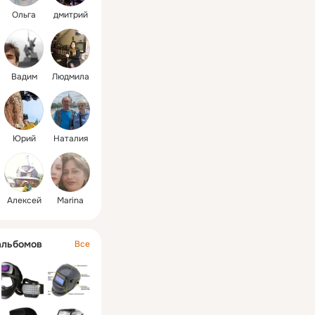
Ольга
дмитрий
Вадим
Людмила
Юрий
Наталия
Алексей
Мarina
альбомов
Все