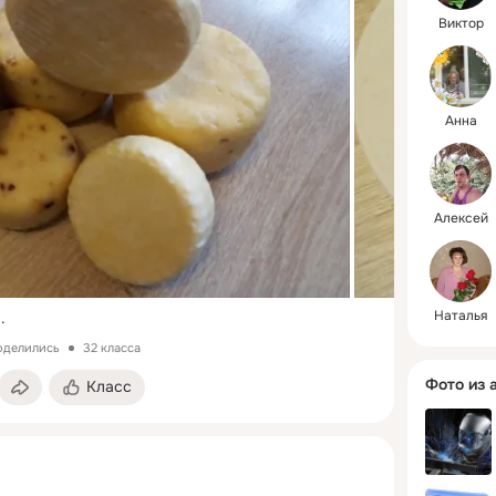
Виктор
Анна
Алексей
Наталья
..
поделились
32 класса
Фото из 
Класс