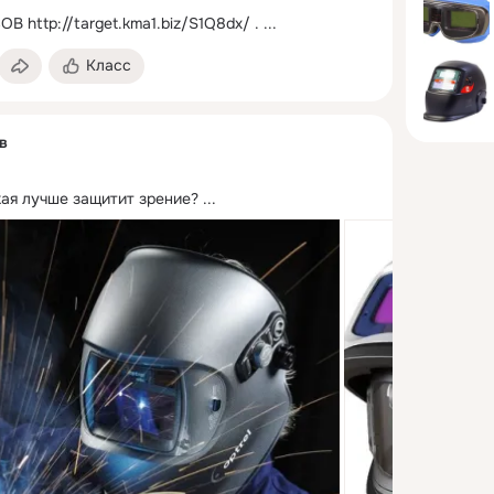
СОВ
http://target.kma1.biz/S1Q8dx/ .
 ...
Класс
в
ая лучше защитит зрение?
 ...