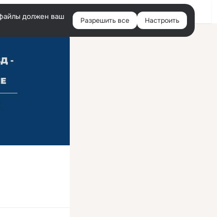
Войти
e-файлы должен ваш
Разрешить все
Настроить
Правая
колонка