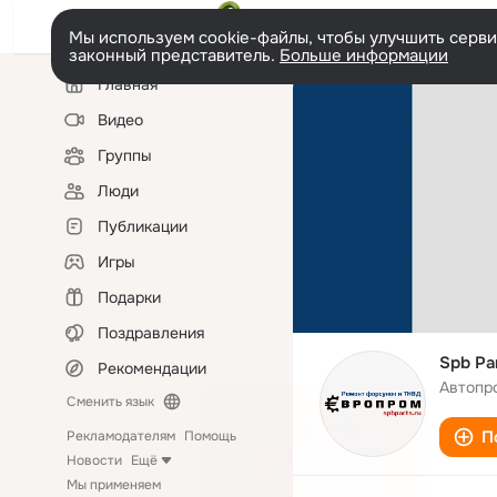
Мы используем cookie-файлы, чтобы улучшить сервис
законный представитель.
Больше информации
Левая
Главная
колонка
Видео
Группы
Люди
Публикации
Игры
Подарки
Поздравления
Spb Pa
Рекомендации
Автопр
Сменить язык
П
Рекламодателям
Помощь
Новости
Ещё
Мы применяем