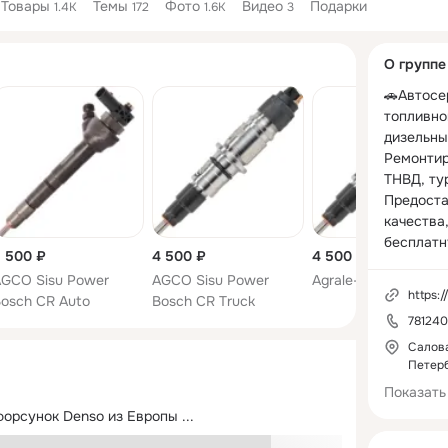
Товары
Темы
Фото
Видео
Подарки
1.4K
172
1.6K
3
Дополнитель
О группе
колонка
🚗Автосе
топливно
дизельны
Ремонтир
ТНВД, тур
Предоста
качества,
бесплатн
 500 ₽
4 500 ₽
4 500 ₽
GCO Sisu Power
AGCO Sisu Power
Agrale-Deutz 10000
У нас вы
https:
osch CR Auto
Bosch CR Truck
отремонт
78124
топливну
купить но
Салова
Петер
восстано
Показать
💰Выгодн
форсунок Denso из Европы
 ...
любого ре