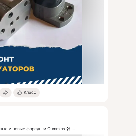
Класс
ные и новые форсунки Cummins 🛠
 ...