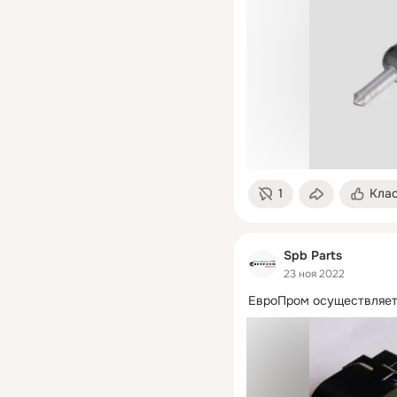
1
Кла
Spb Parts
23 ноя 2022
ЕвроПром осуществляет