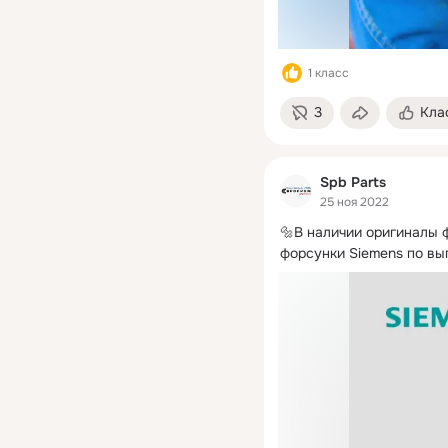
1 класс
3
Кла
Spb Parts
25 ноя 2022
🔩В наличии оригиналы 
форсунки Siemens по в