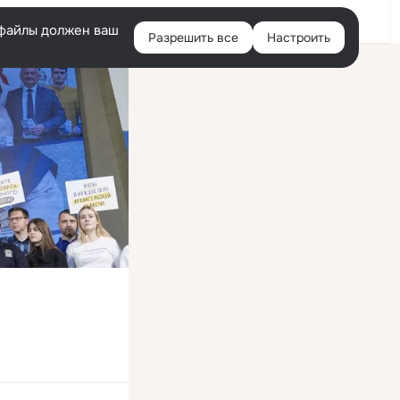
Войти
e-файлы должен ваш
Разрешить все
Настроить
Правая
колонка