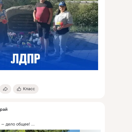
Класс
край
 — дело общее!
 ...