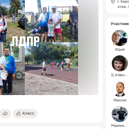
г. Бар
я
вписали героические
этаж.,
ться
страницы в историю нашей
страны, проявив верность
присяге и мужество в
Участник
сложных ситуациях. Подвиг
пограничников мы обязаны
помнить и передавать
дальше. Никито не забыть,
ничто не забыто. Гордимся
Юрий
нашими Героями! 🇷🇺
)(ℳลթนнøчkล
Максим
Класс
Маринаღஐ♥