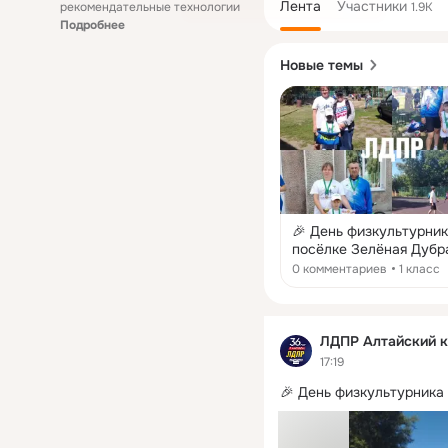
Лента
Участники
рекомендательные технологии
1.9K
Подробнее
Новые темы
🎉 День физкультурник
посёлке Зелёная Дубр
Сегодня в Рубцовском
0 комментариев
1 класс
районе прошло праздн
мероприятие, посвящё
Дню физкультурника.
Активисты ЛДПР
ЛДПР Алтайский 
присоединились к тор
17:19
и от всей встретились
🎉 День физкультурника
местным тренером — 
именно благодаря так
неравнодушным людя
спорт становится час