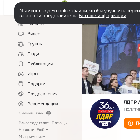
Мы используем cookie-файлы, чтобы улучшить сервис
законный представитель.
Больше информации
Левая
Главная
колонка
Видео
Группы
Люди
Публикации
Игры
Подарки
Поздравления
ЛДПР А
Рекомендации
Полити
Сменить язык
П
Рекламодателям
Помощь
Новости
Ещё
Мы применяем