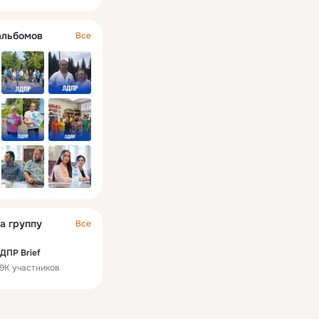
альбомов
Все
а группу
Все
ДПР Brief
.9K участников