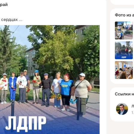
край
Фото из 
в сердцах
 ...
Ссылки н
Л
1