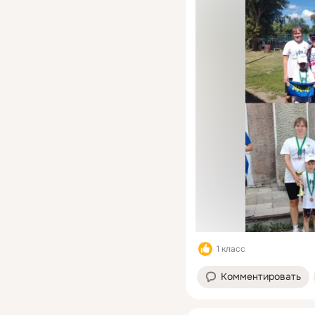
жизни, а ребята учатс
ставить цели и добива
побед! 💪
1 класс
Комментировать