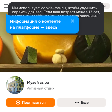
Войти
Мы используем cookie-файлы, чтобы улучшить
сервисы для вас. Если ваш возраст менее 13 лет,
настроить cookie-файлы должен ваш законный
представитель.
Больше информации
Информация о контенте
Разрешить все
Настроить
на платформе — здесь
Музей сыра
Активный отдых
Подписаться
Еще