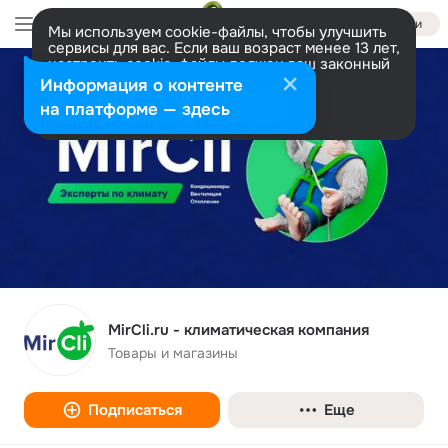
Войти
Мы используем cookie-файлы, чтобы улучшить
сервисы для вас. Если ваш возраст менее 13 лет,
настроить cookie-файлы должен ваш законный
представитель.
Больше информации
Информация о контенте
Разрешить все
Настроить
на платформе — здесь
MirCli.ru - климатическая компания
Товары и магазины
Подписаться
Еще