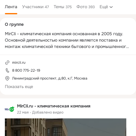
Лента
Участники
Темы
Фото
Ещё
47
375
393
Дополнительная
О группе
колонка
MirCli - климатическая компания основанная в 2005 году. 
Основной деятельностью компании является поставка и 
монтаж климатической техники бытового и промышленного 
назначения. Мы осуществляем полный цикл услуг от 
проектирования до ввода в эксплуатацию и последующего 
mircli.ru
сервисного обслуживания систем кондиционирования, 
8 800 775-22-19
вентиляции и отопления.
Ленинградский проспект, д.80, к.Г, Москва
Показать еще
MirCli.ru - климатическая компания
22 мая
Добавлено видео