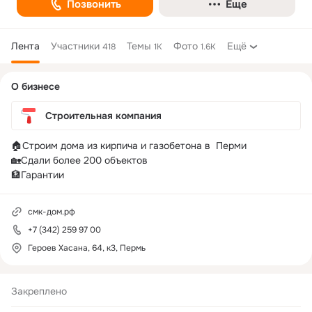
Позвонить
Еще
Лента
Участники
Темы
Фото
Ещё
418
1K
1.6K
Дополнительная
О бизнесе
колонка
Строительная компания
🏠Строим дома из кирпича и газобетона в  Перми

🏡Сдали более 200 объектов 

🏦Гарантии
смк-дом.рф
+7 (342) 259 97 00
Героев Хасана, 64, к3, Пермь
Закреплено