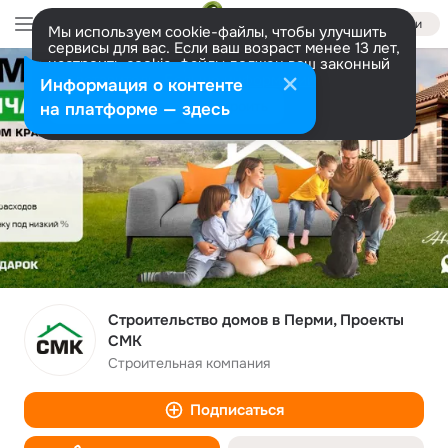
Войти
Мы используем cookie-файлы, чтобы улучшить
сервисы для вас. Если ваш возраст менее 13 лет,
настроить cookie-файлы должен ваш законный
представитель.
Больше информации
Информация о контенте
Разрешить все
Настроить
на платформе — здесь
Строительство домов в Перми, Проекты
СМК
Строительная компания
Подписаться