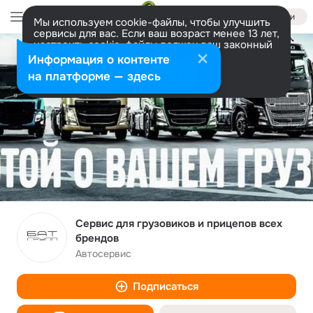
Войти
Мы используем cookie-файлы, чтобы улучшить
сервисы для вас. Если ваш возраст менее 13 лет,
настроить cookie-файлы должен ваш законный
представитель.
Больше информации
Информация о контенте
Разрешить все
Настроить
на платформе — здесь
Сервис для грузовиков и прицепов всех
брендов
Автосервис
Подписаться