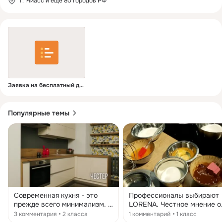
г. Миасс и еще 80 городов РФ
Заявка на бесплатный дизайн-проект!
Популярные темы
Современная кухня - это
Профессионалы выбирают
прежде всего минимализм. В
LORENA. Честное мнение о
ней гармонично соединены
кухне от профессионально
3 комментария
2 класса
1 комментарий
1 класс