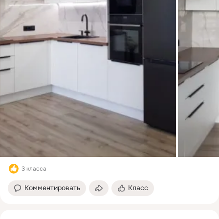
стильной и удобной. 4.
Линейная или встроенная
подсветка рабочей зоны.
Подсветка – вещь крайне
необходимая. Она поможет
сделать работу на кухне
комфортной, т.к. основное
освещение мы, как правило,
загораживаем корпусом, и
свет на столешницу почти не
попадает. А вечером на
кухне с подсветкой красиво
и очень уютно. Это лишь
малая часть возможностей
сделать вашу кухню
удобной, функциональной и
современной. На видео вы
сможете увидеть некоторые
модели и варианты дизайна
3 класса
кухонь в современном стиле
от LORENA. Если в
Комментировать
Класс
ближайшее время вы
планируете покупку мебели
— обязательно оставляйте
заявку на бесплатный