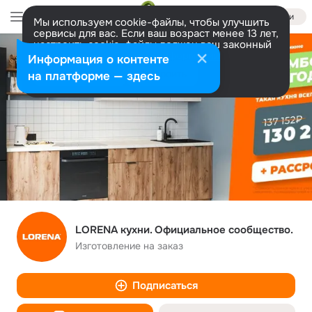
Войти
Мы используем cookie-файлы, чтобы улучшить
сервисы для вас. Если ваш возраст менее 13 лет,
настроить cookie-файлы должен ваш законный
представитель.
Больше информации
Информация о контенте
Разрешить все
Настроить
на платформе — здесь
LORENA кухни. Официальное сообщество.
Изготовление на заказ
Подписаться