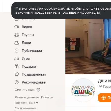
Мы используем cookie-файлы, чтобы улучшить сервис
законный представитель.
Больше информации
Левая
Главная
колонка
Видео
Группы
Люди
Публикации
Игры
Подарки
Поздравления
ДШИ № 
Рекомендации
Госо
Сменить язык
П
Рекламодателям
Помощь
Новости
Ещё
Мы применяем