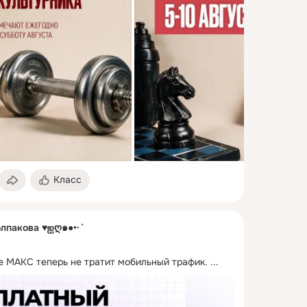
Класс
олпакова ♥ஐღ๑●•·˙
 МАКС теперь не тратит мобильный трафик.
 ...