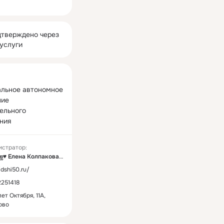
ная
тверждено через
услуги
льное автономное 
ие 
ельного 
ния
истратор:
˙·•●๑ღஐ♥ Елена Колпакова ♥ஐღ๑●•·˙
/dshi50.ru/
251418
ет Октября, 11А,
ово