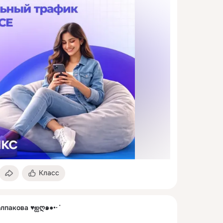
Класс
олпакова ♥ஐღ๑●•·˙