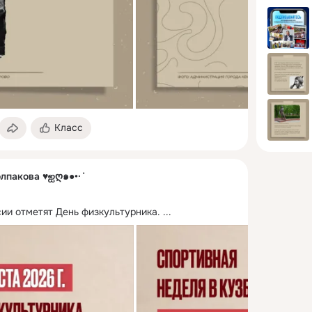
Класс
олпакова ♥ஐღ๑●•·˙
сии отметят День физкультурника.
 ...