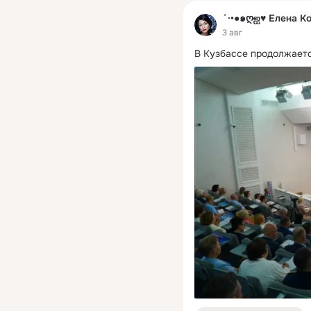
˙·•●๑ღஐ♥ Елена К
3 авг
В Кузбассе продолжаетс