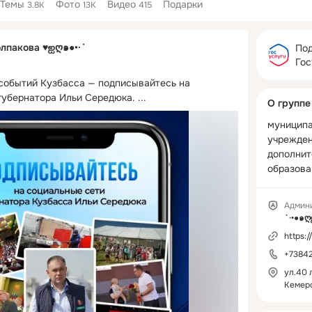
Темы
Фото
Видео
Подарки
3.8K
13K
415
Дополнитель
олпакова ♥ஐღ๑●•·˙
колонка
Под
Гос
 событий Кузбасса — подписывайтесь на 
губернатора Ильи Середюка.
 ...
О группе
муниципа
учрежден
дополнит
образова
Админ
https:/
+73842
ул.40 л
Кемер