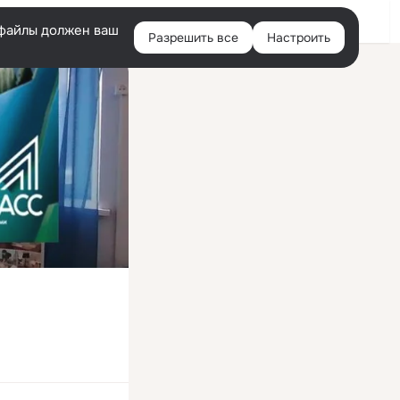
Войти
e-файлы должен ваш
Разрешить все
Настроить
Правая
колонка