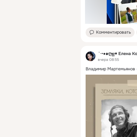
Комментировать
˙·•●๑ღஐ♥ Елена К
вчера 08:55
Владимир Мартемьянов —