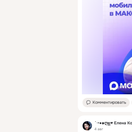
Комментировать
˙·•●๑ღஐ♥ Елена К
4 авг