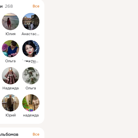
и
268
Все
Юлия
Анастасия
Ольга
˙·•●๑ღஐ♥ Елена
Надежда
Ольга
Юрий
надежда
альбомов
Все