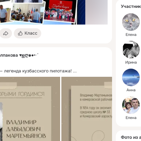
Участник
Класс
Елена
олпакова ♥ஐღ๑●•·˙
Ирина
 легенда кузбасского пилотажа!
 ...
Анна
Елена
Фото из 