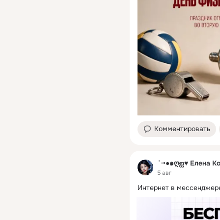
Комментировать
˙·•●๑ღஐ♥ Елена К
5 авг
Интернет в мессенджере