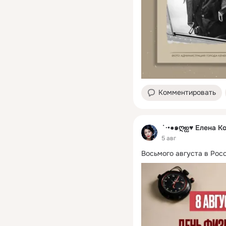
Комментировать
˙·•●๑ღஐ♥ Елена К
5 авг
Восьмого августа в Рос