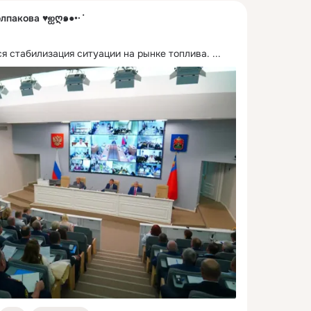
олпакова ♥ஐღ๑●•·˙
я стабилизация ситуации на рынке топлива.
 ...