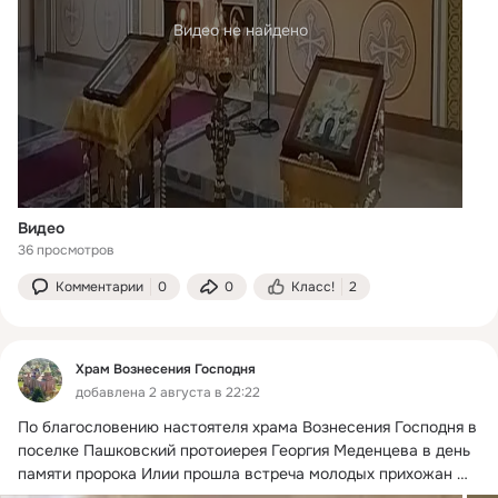
Видео не найдено
Видео
36 просмотров
Комментарии
0
0
Класс!
2
Храм Вознесения Господня
добавлена 2 августа в 22:22
По благословению настоятеля храма Вознесения Господня в 
поселке Пашковский протоиерея Георгия Меденцева в день 
памяти пророка Илии прошла встреча молодых прихожан 
храма с духовником молодёжного центра «Елеон» иереем 