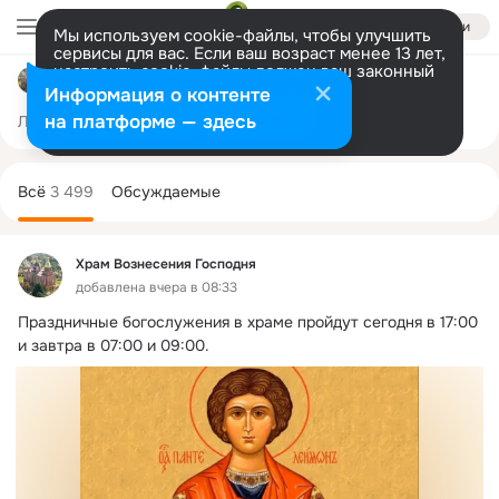
Войти
Мы используем cookie-файлы, чтобы улучшить
сервисы для вас. Если ваш возраст менее 13 лет,
настроить cookie-файлы должен ваш законный
Храм Вознесения Господня
представитель.
Больше информации
Информация о контенте
Разрешить все
Настроить
на платформе — здесь
Лента
Участники
Темы
Фото
Ещё
9.9K
3.4K
4.7K
Дополнительная
колонка
Всё
3 499
Обсуждаемые
Храм Вознесения Господня
добавлена вчера в 08:33
Праздничные богослужения в храме пройдут сегодня в 17:00 
и завтра в 07:00 и 09:00.