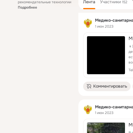
Лента
Участники
рекомендательные технологии
152
Подробнее
Медико-санитарн
1 июн 2023
М
👦
де
ес
во
ре
Te
Комментировать
Медико-санитарн
1 июн 2023
М
В 