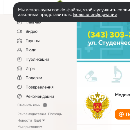
Мы используем cookie-файлы, чтобы улучшить сервис
законный представитель.
Больше информации
Левая
Главная
колонка
Видео
Группы
Люди
Публикации
Игры
Подарки
Поздравления
Медико
Рекомендации
Сменить язык
П
Рекламодателям
Помощь
Новости
Ещё
Мы применяем