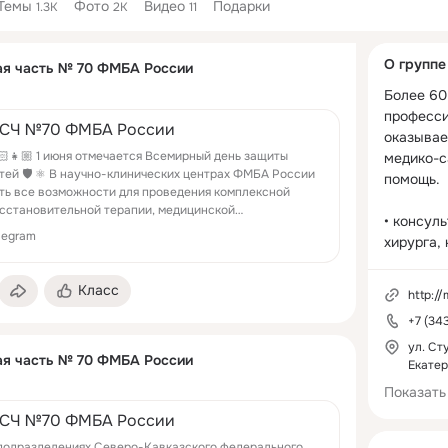
Темы
Фото
Видео
Подарки
1.3K
2K
11
Дополнитель
О группе
ая часть № 70 ФМБА России
колонка
Более 60 
професси
СЧ №70 ФМБА России
оказывае
🏻👧🏼 1 июня отмечается Всемирный день защиты
медико-с
тей 🛡 ⚛️ В научно-клинических центрах ФМБА России
помощь.

ть все возможности для проведения комплексной
сстановительной терапии, медицинской
• консуль
абилитации, в том числе после сложных про...
legram
хирурга, 
кардиолог
психиатра
Класс
http:/
других сп
+7 (34
• медици
профосмо
ул. Ст
ая часть № 70 ФМБА России
Екатер
• клиниче
биохимич
Показать
исследова
СЧ №70 ФМБА России
• УЗИ; 

подразделениях Северо-Кавказского федерального