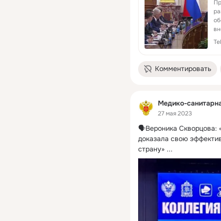
Пр
ра
об
вн
ра
Te
Комментировать
Медико-санитарн
27 мая 2023
🗣Вероника Скворцова:
доказала свою эффектив
страну»
 ...