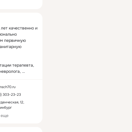
ная
лет качественно и 
онально 
м первичную 
анитарную 
тации терапевта, 
невролога, 
а, дерматолога, 
, гинеколога и 
/msch70.ru
ециалистов;

3) 303-23-23
нские комиссии, 
тры;

уденческая, 12,
инбург
ские и 
еские 
 еще
ния;
