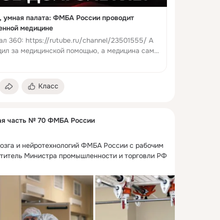
 умная палата: ФМБА России проводит
енной медицине
л 360: https://rutube.ru/channel/23501555/ А
одил за медицинской помощью, а медицина сама
Причём н...
Класс
ая часть № 70 ФМБА России
озга и нейротехнологий ФМБА России с рабочим 
титель Министра промышленности и торговли РФ 