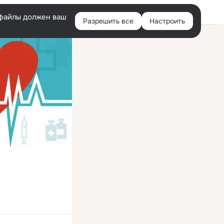
Войти
e-файлы должен ваш
Разрешить все
Настроить
Правая
колонка