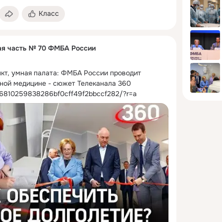
Класс
ая часть № 70 ФМБА России
кт, умная палата: ФМБА России проводит 
ной медицине - сюжет Телеканала 360
/d6810259838286bf0cff49f2bbccf282/?r=a