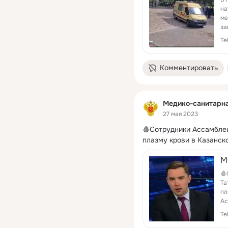
на
ме
за
Кл
Te
Комментировать
Медико-санитарн
27 мая 2023
🩸Сотрудники Ассамблеи
плазму крови в Казанс
М
🩸
Та
пл
Ас
до
Te
ФМ