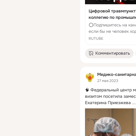
Цифровой травмпункт,
коллегию по промышл
⭕️Подпишитесь на кана
если бы не человек х
приходила к человеку? 
RUTUBE
Комментировать
Медико-санитарн
27 мая 2023
🧠 Федеральный центр м
визитом посетила замес
Екатерина Приезжева
 ...