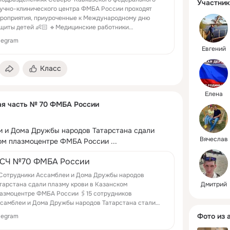
• ЭКГ;

Участник
учно-клинического центра ФМБА России проходят
• исслед
роприятия, приуроченные к Международному дню
дыхания; 

щиты детей 👶🏻 🔹Медицинские работники
• флюорог
инической больницы № 101 филиала СКФНКЦ ФМБА...
legram
• рентген
Евгений
• физиот
кабинет.

Класс
☎ +7 (343
Елена
(регистра
ая часть № 70 ФМБА России
услуг)

☎ +7 (343
 и Дома Дружбы народов Татарстана сдали 
(регистра
Вячеслав
ком плазмоцентре ФМБА России
 ...
☎ +7 (343
(приемна
СЧ №70 ФМБА России
Сотрудники Ассамблеи и Дома Дружбы народов
тарстана сдали плазму крови в Казанском
Дмитрий
азмоцентре ФМБА России 🖇15 сотрудников
самблеи и Дома Дружбы народов Татарстана стали
норами плазмы крови в Казанском плазмоцентре
Фото из 
legram
БА Ро...