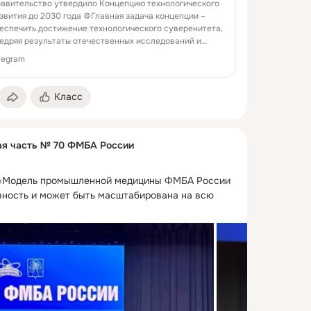
авительство утвердило Концепцию технологического
звития до 2030 года ⚙️Главная задача концепции –
еспечить достижение технологического суверенитета,
едряя результаты отечественных исследований и
зработок. «Очень важно доб...
legram
Класс
ая часть № 70 ФМБА России
 «Модель промышленной медицины ФМБА России 
ность и может быть масштабирована на всю 