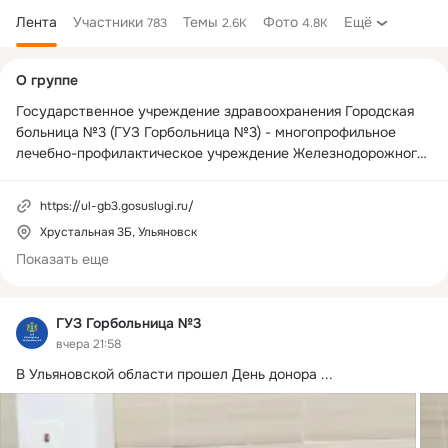
Лента
Участники
Темы
Фото
Ещё
783
2.6K
4.8K
Дополнительная
О группе
колонка
Государственное учреждение здравоохранения Городская 
больница №3 (ГУЗ Горбольница №3) - многопрофильное 
лечебно-профилактическое учреждение Железнодорожного 
района города, имеет в своей структуре две поликлиники, 
стационар с круглосуточным пребыванием больных на 107 
https://ul-gb3.gosuslugi.ru/
коек (терапевтическое, гастроэнтерологическое и 
Хрустальная 3Б, Ульяновск
неврологическое отделения), женскую консультацию, 
стационар дневного пребывания, отделения врача общей 
Показать еще
практики: пр.Гая, пр.Аверьянова, ул.Вольная, врачебная 
амбулатория в п.Пригородный, Белоключевская врачебная 
амбулатория с.Белый ключ, фельдшерско-акушерский 
ГУЗ Горбольница №3
пункты: с.Аненково, с.Луговое, д.Кувшиновка,п.Плодовое.
вчера 21:58
В Ульяновской области прошел День донора
 ...