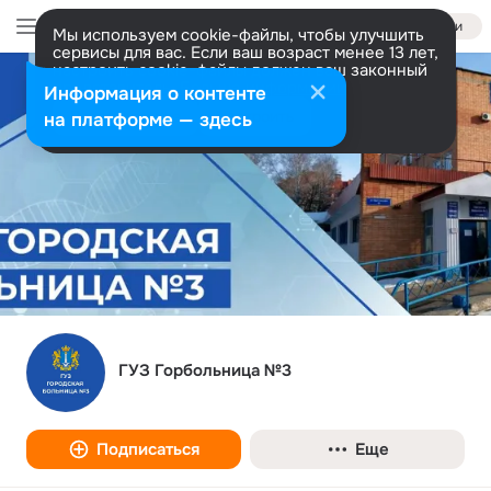
Войти
Мы используем cookie-файлы, чтобы улучшить
сервисы для вас. Если ваш возраст менее 13 лет,
настроить cookie-файлы должен ваш законный
представитель.
Больше информации
Информация о контенте
Разрешить все
Настроить
на платформе — здесь
ГУЗ Горбольница №3
Подписаться
Еще