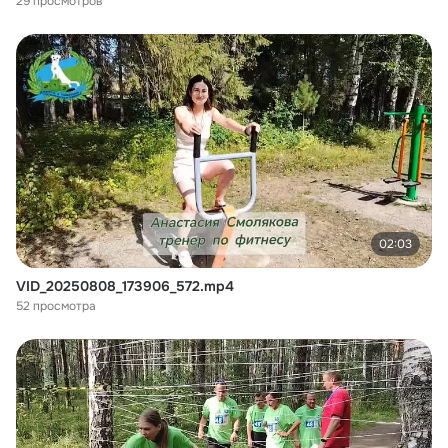
29 просмотров
02:03
VID_20250808_173906_572.mp4
52 просмотра