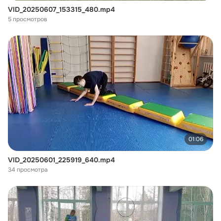
VID_20250607_153315_480.mp4
5 просмотров
01:06
VID_20250601_225919_640.mp4
34 просмотра