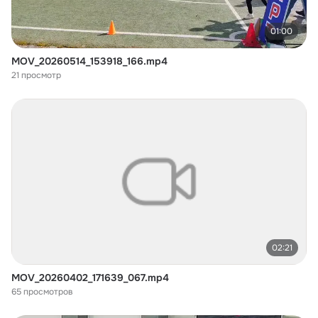
01:00
MOV_20260514_153918_166.mp4
21 просмотр
02:21
MOV_20260402_171639_067.mp4
65 просмотров