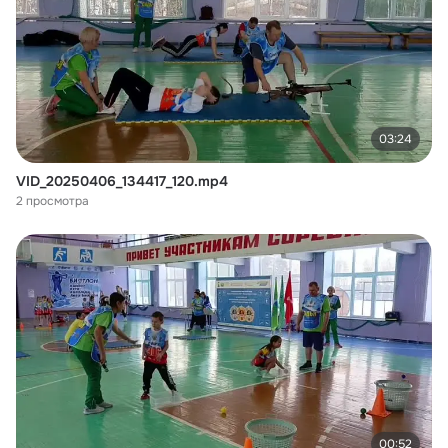
03:24
VID_20250406_134417_120.mp4
2 просмотра
00:52