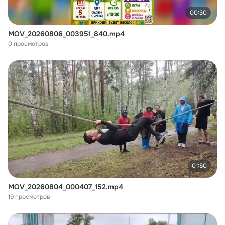
00:30
MOV_20260806_003951_840.mp4
0 просмотров
01:50
MOV_20260804_000407_152.mp4
19 просмотров