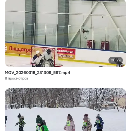
00:29
MOV_20260318_231309_597.mp4
11 просмотров