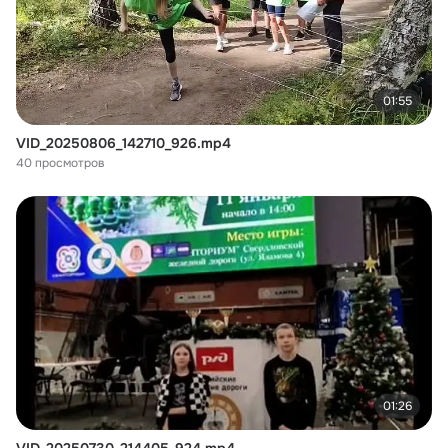
01:55
VID_20250806_142710_926.mp4
40 просмотров
01:26