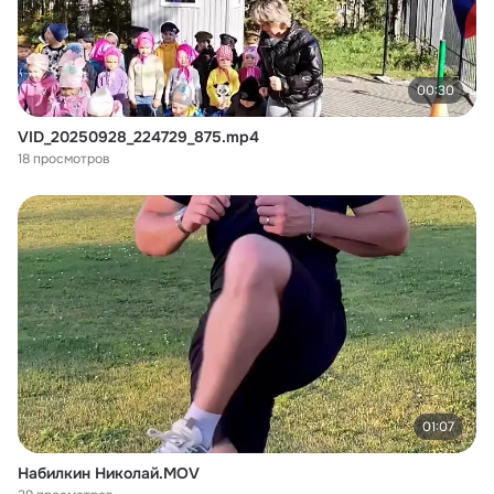
00:30
VID_20250928_224729_875.mp4
18 просмотров
01:07
Набилкин Николай.MOV