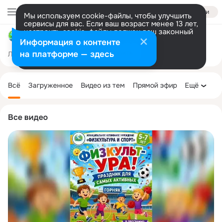
Войти
Мы используем cookie-файлы, чтобы улучшить
сервисы для вас. Если ваш возраст менее 13 лет,
настроить cookie-файлы должен ваш законный
МАУ "ФИЗКУЛЬТУРА И СПОРТ " Г. СЕВЕРОУРАЛЬСК
представитель.
Больше информации
Информация о контенте
Разрешить все
Настроить
на платформе — здесь
Лента
Участники
Темы
Фото
Ещё
237
3.1K
14K
Дополнительная
колонка
Всё
Загруженное
Видео из тем
Прямой эфир
Ещё
Все видео