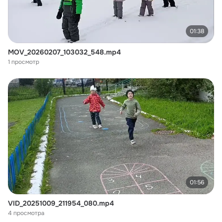
01:38
MOV_20260207_103032_548.mp4
1 просмотр
01:56
VID_20251009_211954_080.mp4
4 просмотра