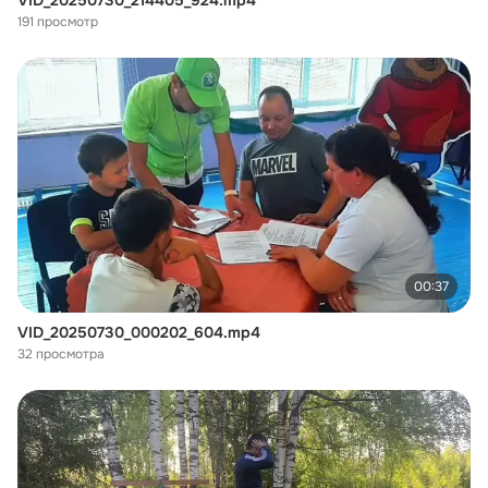
VID_20250730_214405_924.mp4
191 просмотр
00:37
VID_20250730_000202_604.mp4
32 просмотра