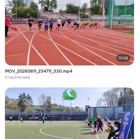
01:28
MOV_20260611_234711_330.mp4
0 просмотров