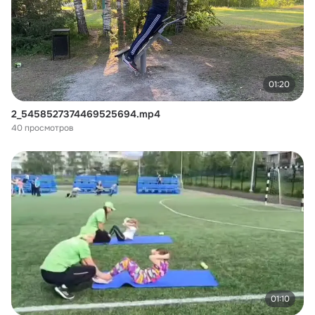
01:20
2_5458527374469525694.mp4
40 просмотров
01:10