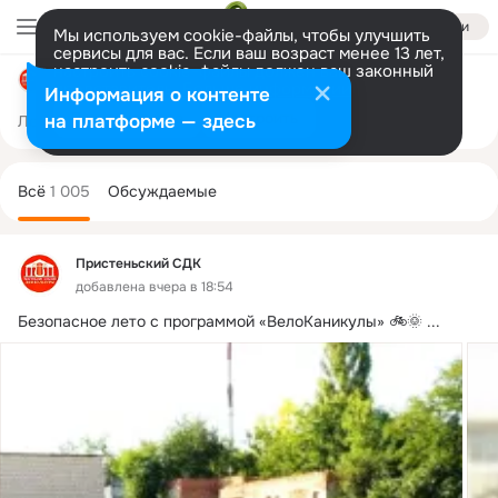
Войти
Мы используем cookie-файлы, чтобы улучшить
сервисы для вас. Если ваш возраст менее 13 лет,
настроить cookie-файлы должен ваш законный
Пристеньский СДК
представитель.
Больше информации
Информация о контенте
Разрешить все
Настроить
на платформе — здесь
Лента
Участники
Темы
Фото
Ещё
691
1K
3.5K
Дополнительная
колонка
Всё
1 005
Обсуждаемые
Пристеньский СДК
добавлена вчера в 18:54
Безопасное лето с программой «ВелоКаникулы» 🚲🌞
 ...