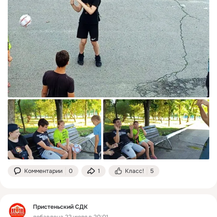
Комментарии
0
1
Класс!
5
Пристеньский СДК