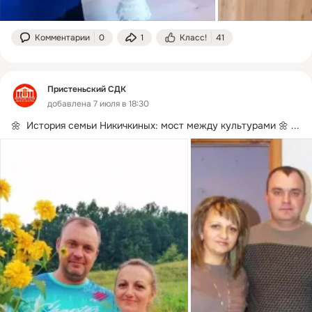
Комментарии
0
1
Класс!
41
Пристеньский СДК
добавлена 7 июля в 18:30
🌼  История семьи Никичкиных: мост между культурами 🌼
 ...