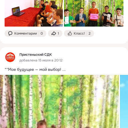
Комментарии
0
1
Класс!
2
Пристеньский СДК
добавлена 15 июля в 20:12
**Мое будущее — мой выбор!
 ...