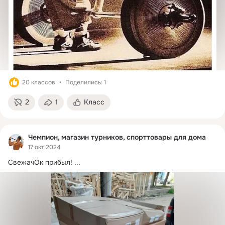
20 классов
Поделились: 1
2
1
Класс
Чемпион, магазин турников, спорттовары для дома
17 окт 2024
СвежачОк прибыл!
 ...