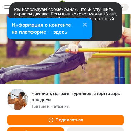
Войти
Мы используем cookie-файлы, чтобы улучшить
сервисы для вас. Если ваш возраст менее 13 лет,
настроить cookie-файлы должен ваш законный
представитель.
Больше информации
Информация о контенте
Разрешить все
Настроить
на платформе — здесь
Чемпион, магазин турников, спорттовары
для дома
Товары и магазины
Подписаться