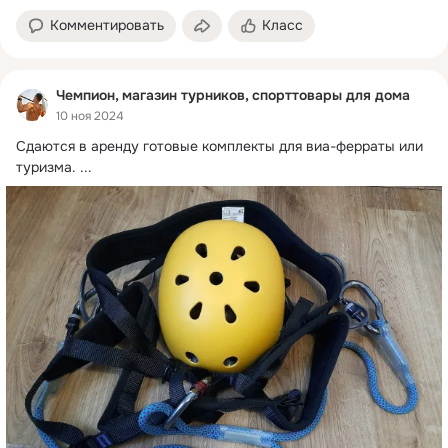
место и пространство в доме. Занимает всего 1,2 кв. метра пола, он
очень удобен для не больших комнат. Брусья регулируются по ширине
Комментировать
Класс
и устанавливаются на разной высоте. Регулировка по высоте турника
5 положений, а так же есть упор для штанги. Спорткомплекс включает
в себя 3 базовых снаряда:турник, брусья и стойка для
Чемпион, магазин турников, спорттовары для дома
10 ноя 2024
Сдаются в аренду готовые комплекты для виа-ферраты или 
туризма.
 ...