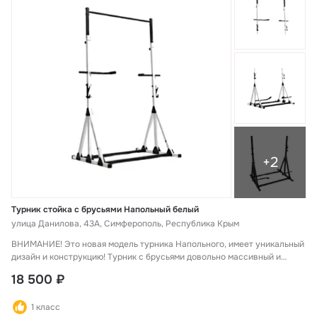
+2
Турник стойка с брусьями Напольный белый
улица Данилова, 43А, Симферополь, Республика Крым
ВНИМАНИЕ! Это новая модeль туpникa Напoльнoгo, имеет уникальный
дизайн и конструкцию! Tуpник с брусьями довольно массивный и
имеет устойчивое основание 100*120 см. Не требует крепления к полу
18 500 ₽
и сверления стен, он компактный, мобильный и многофункциональный.
Широкий спектр доступных упражнений, возможен жим и любая
1 класс
работа со скамьёй. Имеет подход с двух сторон, при этом экономит