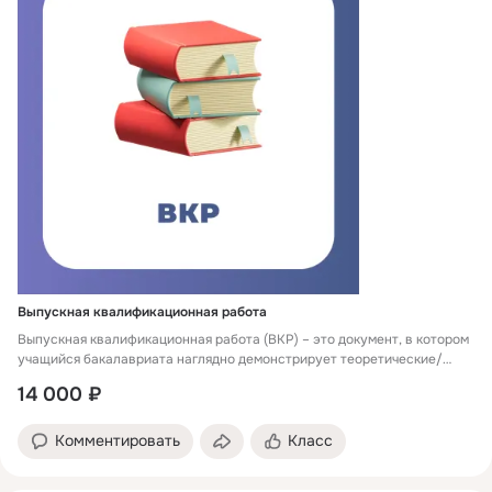
Выпускная квалификационная работа
Выпускная квалификационная работа (ВКР) – это документ, в котором
учащийся бакалавриата наглядно демонстрирует теоретические/
практические знания, полученные в процессе освоения
14 000 ₽
образовательной программы по специальности. Чтобы сэкономить
время на написание, быть уверенным в отсутствии ошибок,
предлагаем купить выпускную квалификационную работу у
Комментировать
Класс
профессионалов.