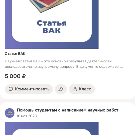
Статья ВАК
Научная статья ВАК – это основной результат деятельности
исследователя по изучаемому вопросу. В документе содержатся
итоги основных результатов проведенных мероприятий, направленных
5 000 ₽
на решение поставленной проблемы. Сложность самостоятельного
написания научной статьи заключается в строгих требованиях
редакций журналов и специфике оформления текста работы. Наши
Комментировать
Класс
специалисты напишут научные статьи на заказ по любому
направлению исследования. Все работы тщательно проверяются на
соответствие требованиям ГОСТ и редакции выбранного журнала.
Помощь студентам с написанием научных работ
18 ноя 2023