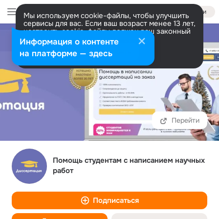
Войти
Мы используем cookie-файлы, чтобы улучшить
сервисы для вас. Если ваш возраст менее 13 лет,
настроить cookie-файлы должен ваш законный
представитель.
Больше информации
Информация о контенте
Разрешить все
Настроить
на платформе — здесь
Перейти
Помощь студентам с написанием научных
работ
Подписаться