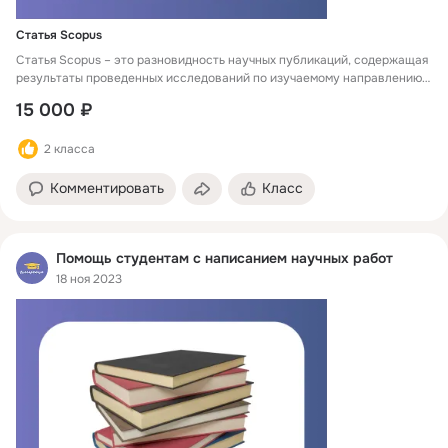
Статья Scopus
Статья Scopus – это разновидность научных публикаций, содержащая
результаты проведенных исследований по изучаемому направлению.
Правильно написанная, грамотно оформленная и успешно
15 000 ₽
опубликованная статья в базе Scopus увеличивает шансы на
сотрудничество с известными учеными, а также предоставляет
2 класса
возможность поиска новых идей для ведения научной деятельности.
Комментировать
Класс
Помощь студентам с написанием научных работ
18 ноя 2023