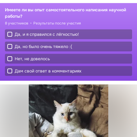
Имеете ли вы опыт самостоятельного написания научной 
работы?
8 участников
Результаты после участия
Да, и я справился с лёгкостью!
Да, но было очень тяжело :(
Нет, не довелось
Дам свой ответ в комментариях