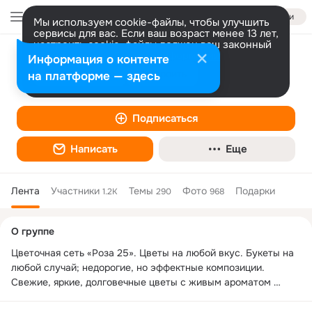
Войти
Мы используем cookie-файлы, чтобы улучшить
сервисы для вас. Если ваш возраст менее 13 лет,
настроить cookie-файлы должен ваш законный
представитель.
Больше информации
Информация о контенте
Доставка цветов. Оренбург. Роза 25.
Разрешить все
Настроить
на платформе — здесь
Подписаться
Написать
Еще
Лента
Участники
Темы
Фото
Подарки
1.2K
290
968
Дополнительная
О группе
колонка
Цветочная сеть «Роза 25». Цветы на любой вкус. Букеты на 
любой случай; недорогие, но эффектные композиции. 
Свежие, яркие, долговечные цветы с живым ароматом 
доступны к заказу КРУГЛОСУТОЧНО в Оренбурге и Уфе. 
Расчет наличными и банковской картой. Цветочная сеть 