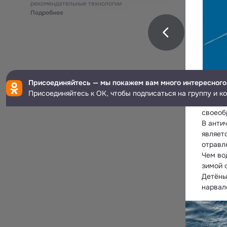
рекомендательные технологии
Подробнее
Присоединяйтесь — мы покажем вам много интересного
Их наз
Присоединяйтесь к ОК, чтобы подписаться на группу и к
прижил
своеоб
В анти
являетс
отравл
Чем во
зимой 
Детёны
нарвал