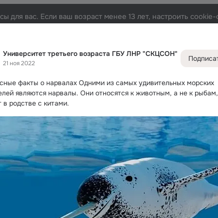
ы для вас. Если ваш возраст менее 13 лет, настроить cooki
ЛНР "СКЦСОН"
Лента
Участники
Темы
Фото
Видео
589
4.3K
16K
15
Университет третьего возраста ГБУ ЛНР "СКЦСОН"
Подписа
21 ноя 2022
Дополнитель
колонка
Всё
4 39
сные факты о нарвалах
 Одними из самых удивительных морских 
Обсужда
елей являются нарвалы. Они относятся к животным, а не к рыбам, 
 в родстве с китами.