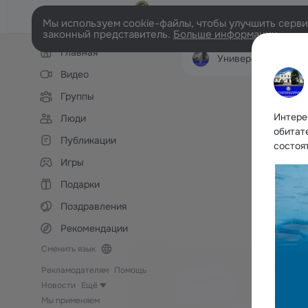
Мы используем cookie-файлы, чтобы улучшить сервис
законный представитель.
Больше информации
Левая
Главная
колонка
Университет третьего возраста ГБУ 
Видео
Группы
Интере
Люди
обитат
Публикации
состоят
Игры
Подарки
Поздравления
Рекомендации
Сменить язык
Рекламодателям
Помощь
Новости
Ещё
Мы применяем