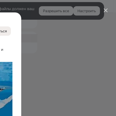
Войти
e-файлы должен ваш
Разрешить все
Настроить
Правая
Подарки
колонка
0
ться
ная
9
емые
и 