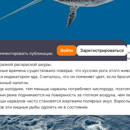
Войти
Зарегистрироваться
вание происходит из исландского языка и означает «мёртвый кит».
омментировать публикации.
ось из-за впечатляющих размеров нарвалов в сочетании с весьма
разной раскраской шкуры.
чные времена существовало поверье, что кусочек рога этого живо
я индикатором яда. Считалось, что он поменяет цвет, если бросить
енный напиток.
да холоднее, тем меньше нарвалы потребляют кислорода, поэтому
они реже поднимаются на поверхность за глотком воздуха, чем л
ши нарвалов часто становятся жертвами полярных акул. Взрослы
ов эти хищные рыбы одолеть не в состоянии.