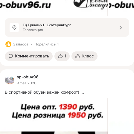
Тц Гринвич Г. Екатеринбург
Геолокация
3 класса
Поделились: 1
Комментировать
1
Класс
sp-obuv96
9 фев 2020
В спортивной обуви важен комфорт!
 ...