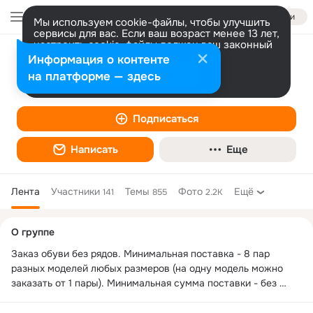
Войти
Мы используем cookie-файлы, чтобы улучшить
сервисы для вас. Если ваш возраст менее 13 лет,
настроить cookie-файлы должен ваш законный
представитель.
Больше информации
Информация о контенте
sp-obuv96
Разрешить все
Настроить
на платформе — здесь
Подписаться
Написать
Еще
Лента
Участники
Темы
Фото
Ещё
141
855
2.2K
Дополнительная
О группе
колонка
Заказ обуви без рядов. Минимальная поставка - 8 пар 
разных моделей любых размеров (на одну модель можно 
заказать от 1 пары). Минимальная сумма поставки - без 
ограничений. Резервирование на срок от 5 до 20 дней без 
предоплаты (оплата производится после выставления счета 