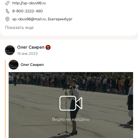
http://sp-obuv96.ru
на весь заказ). 

8-800-2222-460
Ассортимент более 2500 моделей, поступления 3-5 раз в 
неделю. Предоставление замеров на любую модель.
sp-obuv96@mail.ru, Екатеринбург
Показать еще
Олег Свиреп
15 янв 2023
Олег Свиреп
Видео не найдено