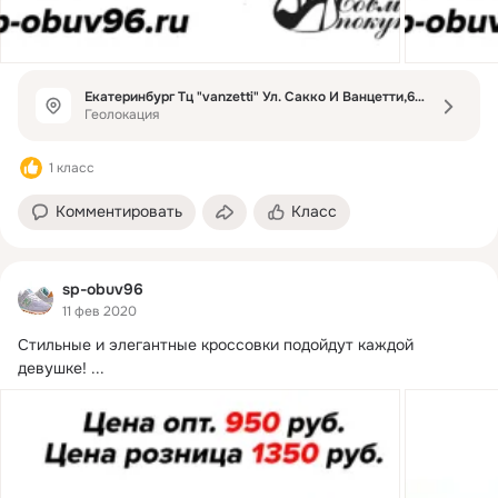
Екатеринбург Тц "vanzetti" Ул. Сакко И Ванцетти,64 Бутик Бризо
Геолокация
1 класс
Комментировать
Класс
sp-obuv96
11 фев 2020
Стильные и элегантные кроссовки подойдут каждой 
девушке!
 ...