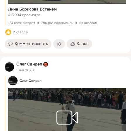
Лина Борисова Встанем
415 904 просмотра
124 комментария
780 раз поделились
8K классов
2 класса
Комментировать
Класс
Олег Свиреп
1 янв 2023
Олег Свиреп