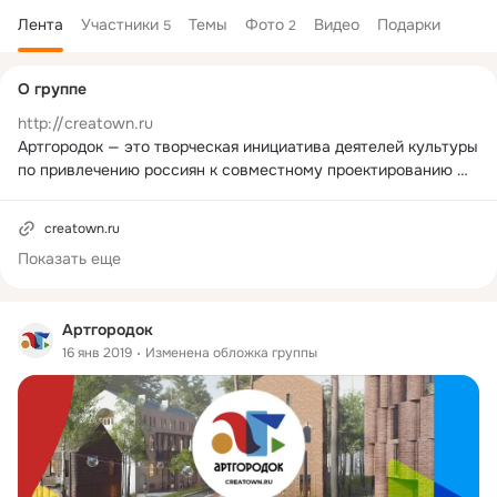
Лента
Участники
Темы
Фото
Видео
Подарки
5
2
Дополнительная
О группе
колонка
http://creatown.ru
Артгородок — это творческая инициатива деятелей культуры 
по привлечению россиян к совместному проектированию 
новых форм идентичности Российских городов.
creatown.ru
Показать еще
Артгородок
16 янв 2019
Изменена обложка группы