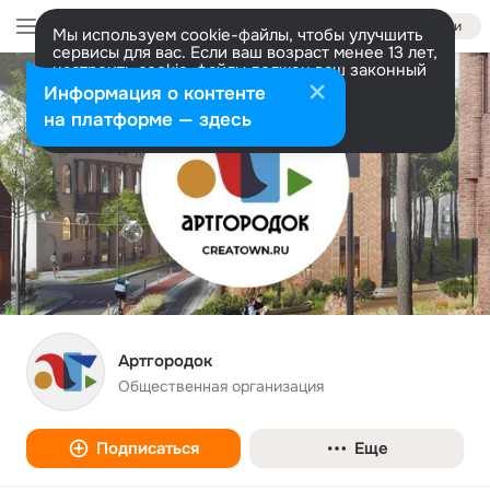
Войти
Мы используем cookie-файлы, чтобы улучшить
сервисы для вас. Если ваш возраст менее 13 лет,
настроить cookie-файлы должен ваш законный
представитель.
Больше информации
Информация о контенте
Разрешить все
Настроить
на платформе — здесь
Артгородок
Общественная организация
Подписаться
Еще