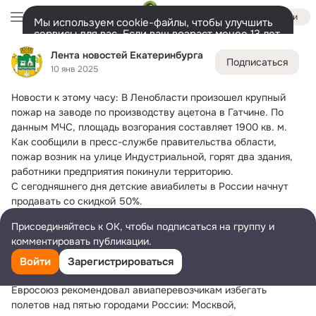
Войти
Мы используем cookie-файлы, чтобы улучшить
сервисы для вас. Если ваш возраст менее 13 лет,
настроить cookie-файлы должен ваш законный
Лента новостей Екатеринбурга
Лента новостей Екатеринбурга
представитель.
Больше информации
Подписаться
10 янв 2025
Разрешить все
Настроить
Лента
Участники
Темы
Фото
Ещё
2.7K
48K
19K
Новости к этому часу:
 В Ленобласти произошел крупный 
Дополнительная
пожар на заводе по производству ацетона в Гатчине. По 
колонка
Всё
48 290
Обсуждаемые
данным МЧС, площадь возгорания составляет 1900 кв. м. 
Как сообщили в пресс-службе правительства области, 
пожар возник на улице Индустриальной, горят два здания, 
работники предприятия покинули территорию.
С сегодняшнего дня детские авиабилеты в России начнут 
продавать со скидкой 50%.
Япония ввела новые санкции против РФ. С 23 января 
Присоединяйтесь к ОК, чтобы подписаться на группу и
вводятся ограничения против 11 физлиц, 51 компании и 3 
комментировать публикации.
банков из России, а также десятков фирм и 1 физлица из 
восьми стран. Экспортные санкции распространят на 335 
Войти
Зарегистрироваться
наименований товаров.
Евросоюз рекомендовал авиаперевозчикам избегать 
полетов над пятью городами России: Москвой, 