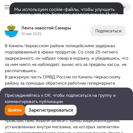
Войти
Мы используем cookie-файлы, чтобы улучшить
сервисы для вас. Если ваш возраст менее 13 лет,
настроить cookie-файлы должен ваш законный
Лента новостей Самары
представитель.
Больше информации
Лента новостей Самары
Подписаться
Разрешить все
Настроить
Лента
Участники
Темы
Фото
Ещё
313
49K
18K
10 янв 2025
В Кинель-Черкасском районе полицейскими задержан 
Дополнительная
колонка
Всё
49 914
Обсуждаемые
подозреваемый в краже продуктов.
 Со слов 25-летнего 
задержанного, он набрал товар в корзину, и убедившись, что 
за ним никто не наблюдает, вынес его за пределы кассы, не 
расплатившись.
В дежурную часть ОМВД России по Кинель-Черкасскому 
району за помощью обратился работник гипермаркета 
одного из сел Кинель-Черкасского района которые 
Присоединяйтесь к ОК, чтобы подписаться на группу и
сообщили о том, что неизвестный, похитил несколько 
комментировать публикации.
единиц товара.
Прибывшие по указанному адресу полицейские опросили 
Войти
Зарегистрироваться
сотрудников торговой точки, осмотрели место 
происшествия, изъяли записи с камер видеонаблюдения, 
установленных внутри магазина, на которых запечатлен 