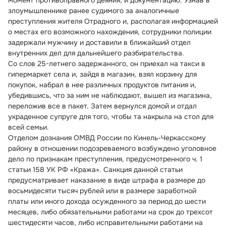
момент противоправного деяния, и документацию. Узнав в 
злоумышленнике ранее судимого за аналогичные 
преступления жителя Отрадного и, располагая информацией 
о местах его возможного нахождения, сотрудники полиции 
задержали мужчину и доставили в ближайший отдел 
внутренних дел для дальнейшего разбирательства.
Со слов 25-летнего задержанного, он приехал на такси в 
гипермаркет села и, зайдя в магазин, взял корзину для 
покупок, набрал в нее различных продуктов питания и, 
убедившись, что за ним не наблюдают, вышел из магазина, 
переложив все в пакет. Затем вернулся домой и отдал 
украденное супруге для того, чтобы та накрыла на стол для 
всей семьи.
Отделом дознания ОМВД России по Кинель-Черкасскому 
району в отношении подозреваемого возбуждено уголовное 
дело по признакам преступления, предусмотренного ч. 1 
статьи 158 УК РФ «Кража». Санкция данной статьи 
предусматривает наказание в виде штрафа в размере до 
восьмидесяти тысяч рублей или в размере заработной 
платы или иного дохода осужденного за период до шести 
месяцев, либо обязательными работами на срок до трехсот 
шестидесяти часов, либо исправительными работами на 