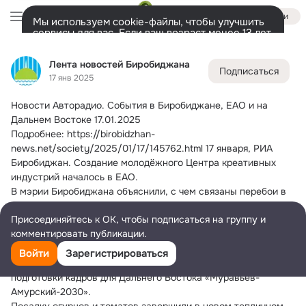
Войти
Мы используем cookie-файлы, чтобы улучшить
сервисы для вас. Если ваш возраст менее 13 лет,
настроить cookie-файлы должен ваш законный
Лента новостей Биробиджана
представитель.
Больше информации
Лента новостей Биробиджана
Подписаться
Разрешить все
Настроить
Лента
Участники
Темы
Фото
Ещё
288
46K
19K
17 янв 2025
Новости Авторадио.
 События в Биробиджане, ЕАО и на 
Дополнительная
колонка
Всё
46 618
Обсуждаемые
Дальнем Востоке 17.01.2025
Подробнее: https://birobidzhan-
news.net/society/2025/01/17/145762.html 17 января, РИА 
Биробиджан. Создание молодёжного Центра креативных 
индустрий началось в ЕАО.
В мэрии Биробиджана объяснили, с чем связаны перебои в 
движении автобусов по некоторым внутригородским 
Присоединяйтесь к ОК, чтобы подписаться на группу и
маршрутам.
комментировать публикации.
В полицию с заявлением об угоне обратилась жительница 
Биробиджана.
Войти
Зарегистрироваться
Модуль федеральных стажировок стартует в программе 
подготовки кадров для Дальнего Востока «Муравьёв-
Амурский-2030».