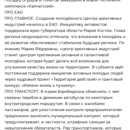
Посадку огурцов и томатов завершили в новом тепличном 
комплексе «Камчатский».
ПРО ЕАО
ПРО ГЛАВНОЕ. Создание молодёжного Центра креативных 
индустрий началось в ЕАО. Инициативу активистов 
поддержала врио губернатора области Мария Костюк. Глава 
региона неоднократно отмечала, что вложения в молодёжь и 
её развитие обеспечивают стабильное будущее региона. По 
мнению Марии Фёдоровны, «центр креативных индустрий 
станет центром притяжения активной и талантливой 
молодёжи, которая будет делать всё возможное для 
улучшения качества жизни на территории». В субъекте идёт 
постоянная поддержка инициатив активных молодых людей 
через кадровый проект «Территория действий» и грантовый 
конкурс «Измени жизнь к лучшему».
ПРО ТРАНСПОРТ. В мэрии Биробиджана объяснили, с чем 
связаны перебои в движении автобусов по некоторым 
внутригородским маршрутам. В связи с жалобами 
пассажиров, для ужесточения контроля предпринимателям 
предложили заключить муниципальный контракт, который 
предусматривает, в частности, штрафные санкции за 
невыполнение обязательств. Ряд транспортников, которые 