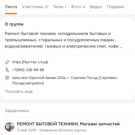
Лента
Участники
Темы
Фото
Видео
Подарки
27
1
4
Дополнительная
О группе
колонка
Ремонт бытовой техники: холодильников бытовых и 
промышленных, стиральных и посудомоечных машин , 
водонагревателей, газовых и электрических плит, кофе 
машин СВЧ, пылесосов, мясорубок, мелкой бытовой 
техники.

https://быттех-сп.рф
МАГАЗИН ЗАПЧАСТЕЙ ДЛЯ БЫТОВОЙ ТЕХНИКИ - большой 
+7(965) 338-99-89
ассортимент  запчастей в наличии и на заказ. Разумные 
цены. Постоянным клиентам скидки!
проспект Красной Армии 253а, г. Сергиев Посад (Сергиево-
Посадский район)
Показать еще
Закреплено
РЕМОНТ БЫТОВОЙ ТЕХНИКИ, Магазин запчастей.
13 янв 2019
Изменена обложка группы