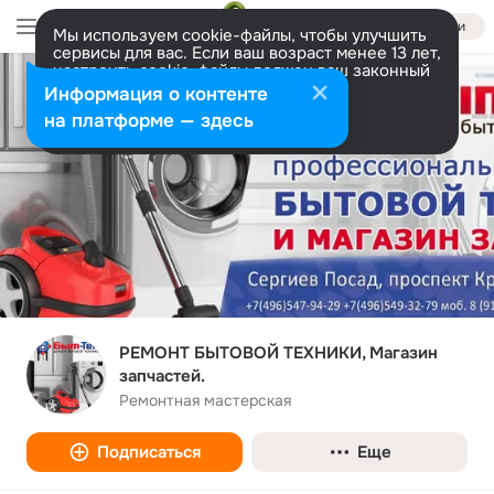
Войти
Мы используем cookie-файлы, чтобы улучшить
сервисы для вас. Если ваш возраст менее 13 лет,
настроить cookie-файлы должен ваш законный
представитель.
Больше информации
Информация о контенте
Разрешить все
Настроить
на платформе — здесь
РЕМОНТ БЫТОВОЙ ТЕХНИКИ, Магазин
запчастей.
Ремонтная мастерская
Подписаться
Еще