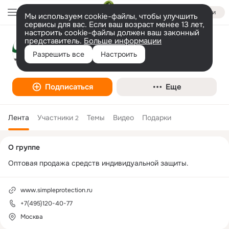
Войти
Мы используем cookie-файлы, чтобы улучшить
сервисы для вас. Если ваш возраст менее 13 лет,
настроить cookie-файлы должен ваш законный
представитель.
Больше информации
SIMPLE PROTECTION
Разрешить все
Настроить
Подписаться
Еще
Лента
Участники
Темы
Видео
Подарки
2
Дополнительная
О группе
колонка
Оптовая продажа средств индивидуальной защиты.
www.simpleprotection.ru
+7(495)120-40-77
Москва