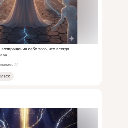
 возвращения себе того, что всегда 
аву.
 ...
лились: 22
Класс
)