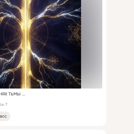
НЯХ ТЬМЫ
 ...
ь: 7
асс