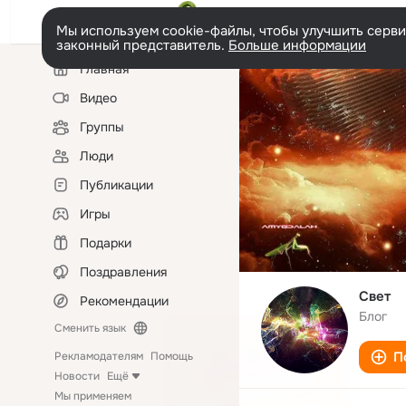
Мы используем cookie-файлы, чтобы улучшить сервис
законный представитель.
Больше информации
Левая
Главная
колонка
Видео
Группы
Люди
Публикации
Игры
Подарки
Поздравления
Свет
Рекомендации
Блог
Сменить язык
П
Рекламодателям
Помощь
Новости
Ещё
Мы применяем