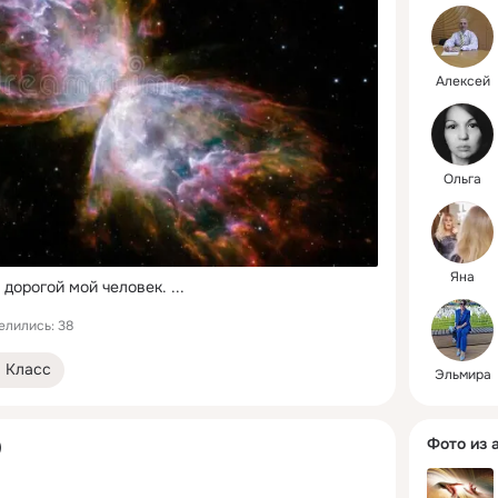
Алексей
Ольга
Яна
 дорогой мой человек.
 ...
елились: 38
Класс
Эльмира
Фото из 
)