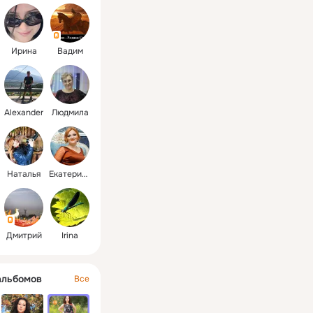
Ирина
Вадим
Alexander
Людмила
Наталья
Екатерина
Дмитрий
Irina
альбомов
Все