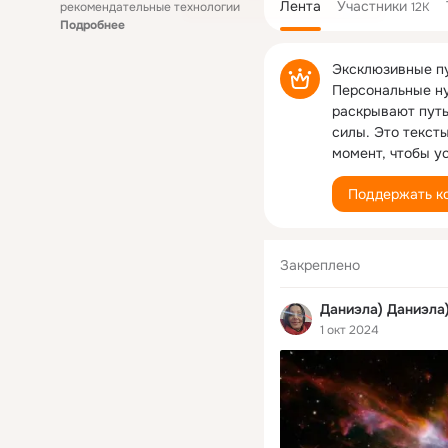
Лента
Участники
рекомендательные технологии
12K
Подробнее
Эксклюзивные пу
Персональные ну
раскрывают путь
силы. Это текст
момент, чтобы у
Поддержать к
Закреплено
Даниэла) Даниэла
1 окт 2024