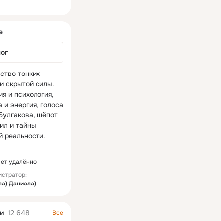
ная
е
лог
ство тонких 
и скрытой силы. 
я и психология, 
 и энергия, голоса 
Булгакова, шёпот 
ил и тайны 
й реальности. 
ает удалённо
истратор:
а) Даниэла)
и
12 648
Все