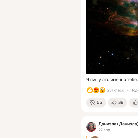
Я пишу это именно тебе,
231 класс
Под
55
38
Даниэла) Даниэла
27 апр