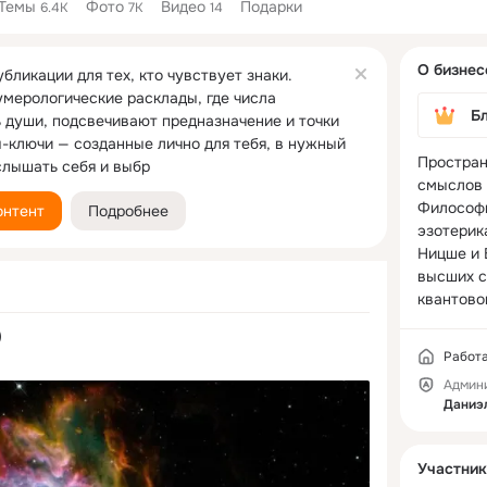
Темы
Фото
Видео
Подарки
6.4K
7K
14
Дополнитель
О бизнес
колонка
бликации для тех, кто чувствует знаки.
мерологические расклады, где числа
Б
 души, подсвечивают предназначение и точки
ы-ключи — созданные лично для тебя, в нужный
Простран
слышать себя и выбр
смыслов 
Философи
онтент
Подробнее
эзотерика
Ницше и 
высших с
квантово
)
Работ
Админ
Даниэл
Участник