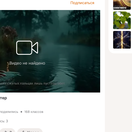
Подписаться
Видео не найдено
етер
 поделились
168 классов
сь: 3