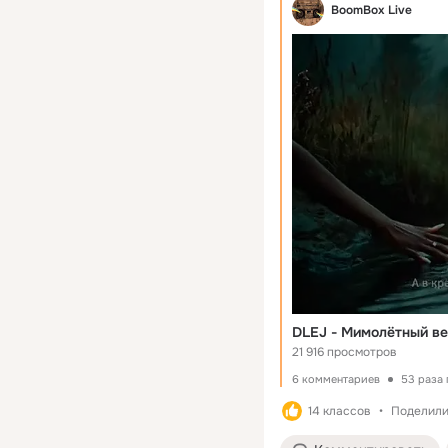
BoomBox Live
DLEJ - Мимолётный в
21 916 просмотров
6 комментариев
53 раза
14 классов
Поделили