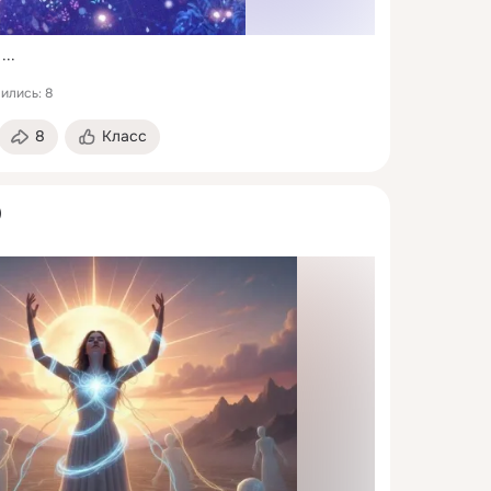
 ...
ились: 8
8
Класс
)