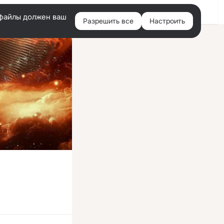
Войти
e-файлы должен ваш
Разрешить все
Настроить
Правая
колонка