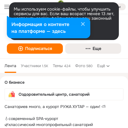
Войти
Мы используем cookie-файлы, чтобы улучшить
сервисы для вас. Если ваш возраст менее 13 лет,
настроить cookie-файлы должен ваш законный
представитель.
Санаторий "Ружанский" - официальная
Больше информации
Информация о контенте
страница
Разрешить все
Настроить
на платформе — здесь
Оздоровительный центр, санаторий
Подписаться
Еще
Лента
Участники
Темы
Фото
Ещё
1.5K
424
580
Дополнительная
О бизнесе
колонка
Оздоровительный центр, санаторий
Санаториев много, а курорт РУЖА ХУТАР — один! ⛅ 

💧современный SPA-курорт 

🌿классический многопрофильный санаторий 
