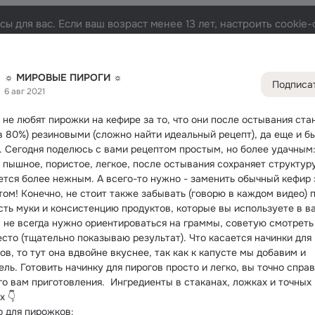
ы для вас. Если ваш возраст менее 13 лет, настроить cooki
ГИ ☼
Лента
Участники
Темы
Фото
Видео
Под
10K
838
316
☼ МИРОВЫЕ ПИРОГИ ☼
Подписа
6 авг 2021
Дополнитель
колонка
Всё
838
 не любят пирожки на кефире за то, что они после остывания стан
Обсужда
 в 80%) резиновыми (сложно найти идеальный рецепт), да еще и б
.
 Сегодня поделюсь с вами рецептом простым, но более удачным: 
 пышное, пористое, легкое, после остывания сохраняет структуру
ется более нежным. А всего-то нужно - заменить обычный кефир 
том! Конечно, не стоит также забывать (говорю в каждом видео) п
сть муки и консистенцию продуктов, которые вы используете в ва
, не всегда нужно ориентироваться на граммы, советую смотреть 
есто (тщательно показываю результат). Что касается начинки для 
в, то тут она вдвойне вкуснее, так как к капусте мы добавим и 
ль. Готовить начинку для пирогов просто и легко, вы точно справи
го вам приготовления.  Ингредиенты в стаканах, ложках и точных 
х 👇
о для пирожков: