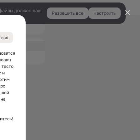
Войти
e-файлы должен ваш
Разрешить все
Настроить
Правая
арки
колонка
ться
ная
овятся 
емые
ывают 
тесто 
 и 
этим 
ро 
шей 
на 
тесь! 