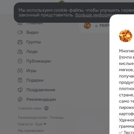
Мы используем cookie-файлы, чтобы улучшить сервис
законный представитель.
Больше информации
Левая
Главная
колонка
☼ МИРОВЫЕ ПИРО
Видео
Группы
Многие
Люди
(почти
Публикации
кислые
мягкое,
Игры
получа
Подарки
продук
плотно
Поздравления
стране
Рекомендации
само т
пирожко
Сменить язык
картофе
Рекламодателям
Помощь
Удачно
Новости
Ещё
грамма
Мы применяем
✅ Тест