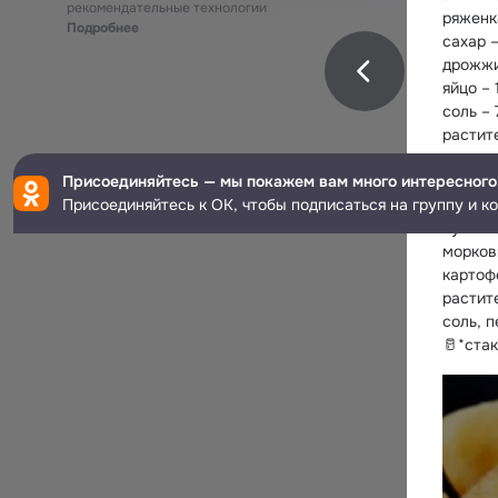
рекомендательные технологии
ряженка
Подробнее
сахар – 
дрожжи 
яйцо – 
соль – 7
растите
мука –
Присоединяйтесь — мы покажем вам много интересного
✅ Начи
Присоединяйтесь к ОК, чтобы подписаться на группу и к
капуста
лук – 1
морковь
картофе
растите
соль, п
🥛*ста