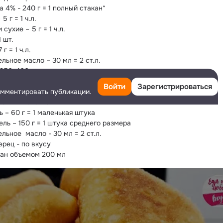
 4% - 240 г = 1 полный стакан*
5 г = 1 ч.л.
сухие – 5 г = 1 ч.л.
1 шт.
 г = 1 ч.л.
льное масло – 30 мл = 2 ст.л.
 350-400 г
нка:
Войти
Зарегистрироваться
омментировать публикации.
 – 300 г = 1/4 часть небольшого кочана
00 г = 1 головка
 – 60 г = 1 маленькая штука
ль – 150 г = 1 штука среднего размера
льное  масло - 30 мл = 2 ст.л.
ерец - по вкусу
кан объемом 200 мл