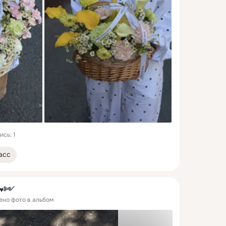
сь: 1
асс
༺♥༻
лено фото в альбом