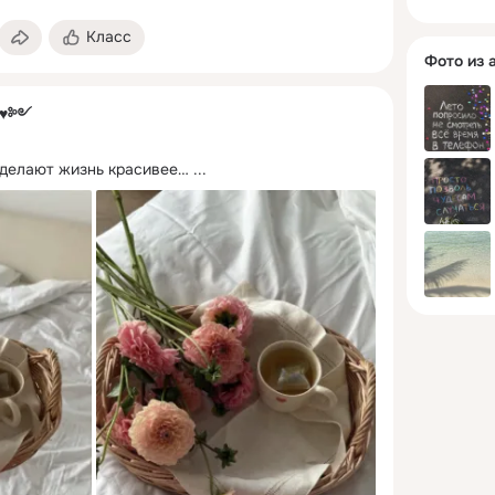
Класс
Фото из 
༺♥༻
 делают жизнь красивее…
 ...