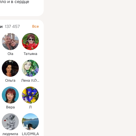
ло и в сердце 
и
137 457
Все
Ola
Татьяна
Ольга
Лена אילנה
Вера
Л
людмила
LIUDMILA