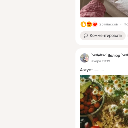
25 классов
По
Комментировать
༺♥༻ Велюр 
вчера 13:39
Август …..
 ...