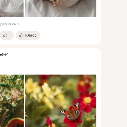
делились: 1
1
Класс
༺♥༻