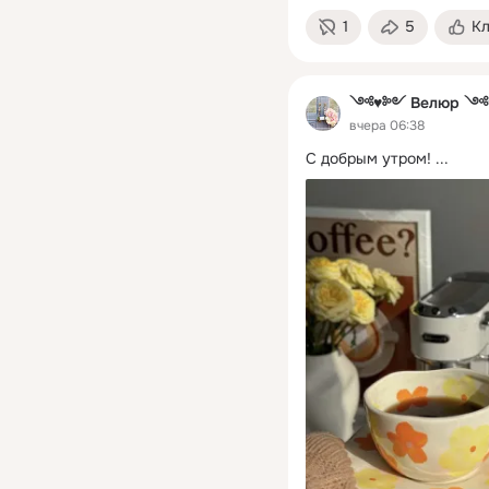
1
5
К
༺♥༻ Велюр 
вчера 06:38
С добрым утром!
 ...