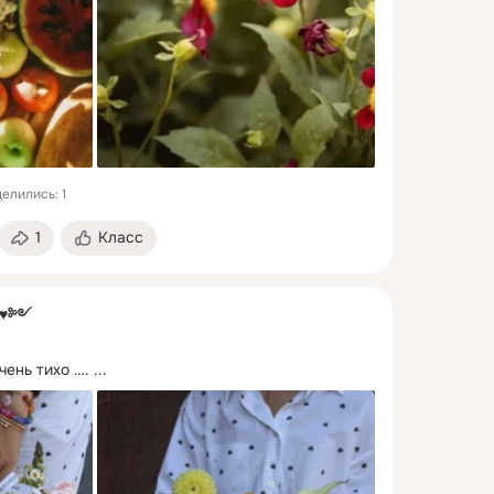
елились: 1
1
Класс
༺♥༻
чень тихо ….
 ...