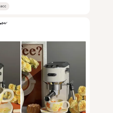
ласс
༺♥༻