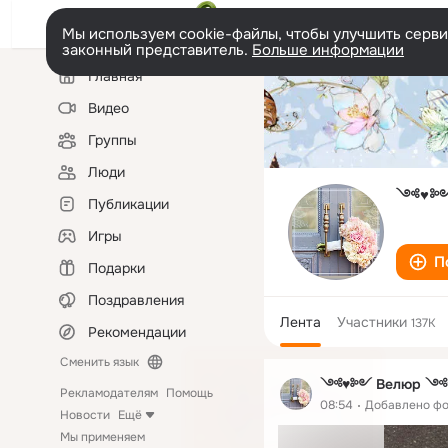
Мы используем cookie-файлы, чтобы улучшить сервис
законный представитель.
Больше информации
Левая
Главная
колонка
Видео
Группы
Люди
༺♥༻
Публикации
Игры
П
Подарки
Поздравления
Лента
Участники
137K
Рекомендации
Сменить язык
༺♥༻ Велюр 
Рекламодателям
Помощь
08:54
Добавлено ф
Новости
Ещё
Мы применяем