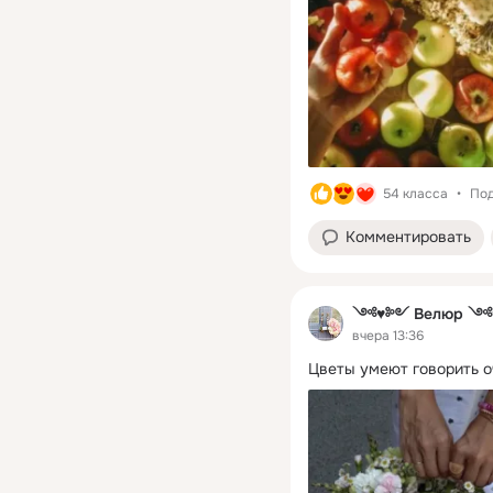
54 класса
Под
Комментировать
༺♥༻ Велюр 
вчера 13:36
Цветы умеют говорить о