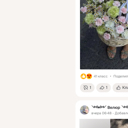
41 класс
Поделили
1
1
Кл
༺♥༻ Велюр 
вчера 06:48
Добав