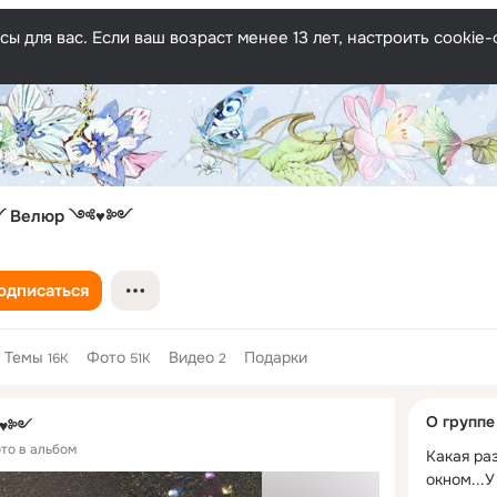
ы для вас. Если ваш возраст менее 13 лет, настроить cooki
 Велюр ༺♥༻
одписаться
Темы
Фото
Видео
Подарки
16K
51K
2
Дополнитель
О группе
༺♥༻
колонка
ото в альбом
Kакая раз
окном...У