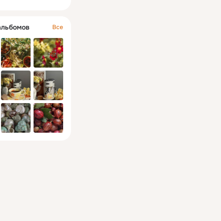
альбомов
Все