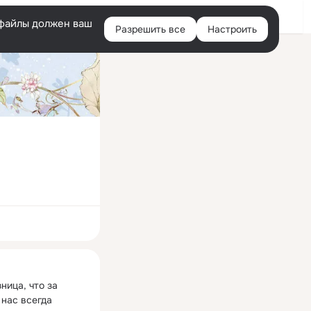
Войти
e-файлы должен ваш
Разрешить все
Настроить
Правая
колонка
ная
ница, что за 
 нас всегда 