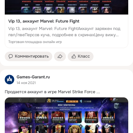
Vip 13, аккаунт Marvel: Future Fight
Vip 13, аккаунт Marvel: Future FightАккаунт заряжен под
пвп/пвеПерсов куча, подробнее в скринахЦену вижу
1800 рублей.Контакт продавца - https://vk.com/sasukajan
Торговая площадка онлайн игр
Vip 13, аккаунт Marvel: Future FightАккаунт заряжен под...
Комментировать
Класс
Games-Garant.ru
14 ноя 2021
Продается аккаунт в игре Marvel Strike Force
 ...