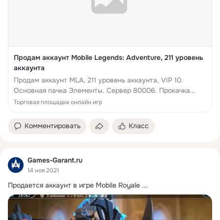
Продам аккаунт Mobile Legends: Adventure, 211 уровень
аккаунта
Продам аккаунт MLA, 211 уровень аккаунта, VIP 10.
Основная пачка Элементы. Сервер 80006. Прокачка
хорошая, занимаю топ места во многих позициях. Скрины
Торговая площадка онлайн игр
скину любые, спрашивайте в ЛС. Аккаунт...
Комментировать
Класс
Games-Garant.ru
14 ноя 2021
Продается аккаунт в игре Mobile Royale
 ...