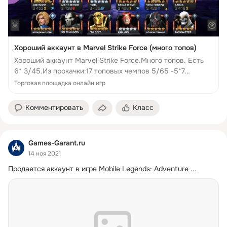
Хороший аккаунт в Marvel Strike Force (много топов)
Хороший аккаунт Marvel Strike Force.Много топов. Есть
6* 3/45.Из прокачки:17 топовых чемпов 5/65 -5*7
топовых чемпов 2/35 -6*Корвус Глэйв 3/45 -6*Контакт
Торговая площадка онлайн игр
продавца - https://vk.com/yumashev000 Хороший а...
Комментировать
Класс
Games-Garant.ru
14 ноя 2021
Продается аккаунт в игре Mobile Legends: Adventure
 ...