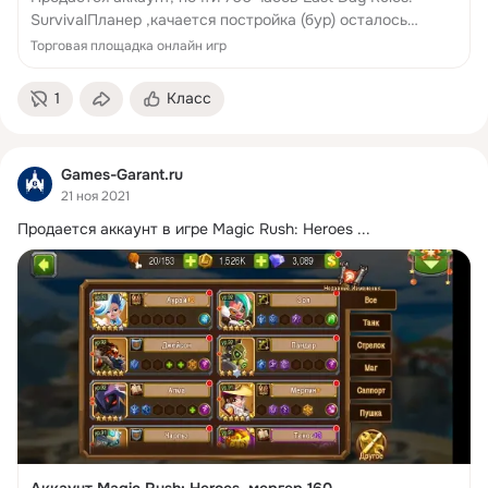
SurvivalПланер ,качается постройка (бур) осталось
немного.Имеются донат костюмы, донат скины (стенка,
Торговая площадка онлайн игр
шкаф, ящик, спалки и т.д)Разные скины...
1
Класс
Games-Garant.ru
21 ноя 2021
Продается аккаунт в игре Magic Rush: Heroes
 ...