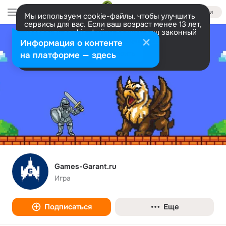
Войти
Мы используем cookie-файлы, чтобы улучшить
сервисы для вас. Если ваш возраст менее 13 лет,
настроить cookie-файлы должен ваш законный
представитель.
Больше информации
Информация о контенте
Разрешить все
Настроить
на платформе — здесь
Games-Garant.ru
Игра
Подписаться
Еще