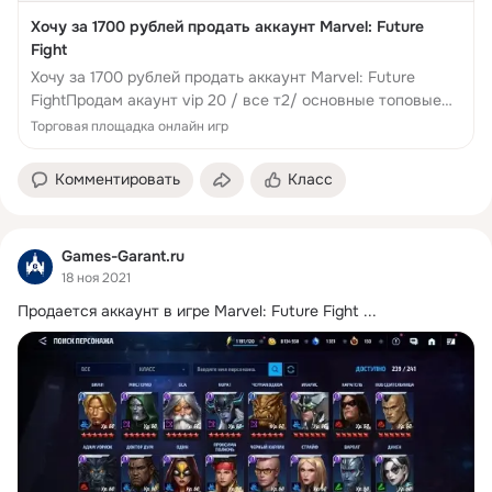
Хочу за 1700 рублей продать аккаунт Marvel: Future
Fight
Хочу за 1700 рублей продать аккаунт Marvel: Future
FightПродам акаунт vip 20 / все т2/ основные топовые
т3/ почти все костюмыКонтакт продавца -
Торговая площадка онлайн игр
https://vk.com/elenshipa Хочу за 1700 рублей продать...
Комментировать
Класс
Games-Garant.ru
18 ноя 2021
Продается аккаунт в игре Marvel: Future Fight
 ...