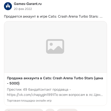
Games-Garant.ru
20 фев 2022
Продается аккаунт в игре Cats: Crash Arena Turbo Stars:
 ...
Продажа аккаунта в Cats: Crash Arena Turbo Stars (цена
- 5000)
Престиж 49 бандаКонтакт продавца -
https://vk.com/chapygin1991По всем вопросам в лс.Цена
- 5000 рублей. Продажа аккаунта в Cats: Crash Arena
Торговая площадка онлайн игр
Turbo StarsПрестиж 49 банда.По всем вопросам в лс.