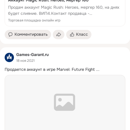
Аккаунт Magic Rush: Heroes, мергер 160
Продам аккаунт Magic Rush: Heroes, мергер 160, на днях
будет слияние. ВИП4.Контакт продавца -
https://vk.com/id110360202 Продам аккаунт Magic Rush:
Торговая площадка онлайн игр
Heroes, мергер 160, на днях будет слияние. ВИП4.
Комментировать
Класс
Games-Garant.ru
18 ноя 2021
Продается аккаунт в игре Marvel: Future Fight
 ...