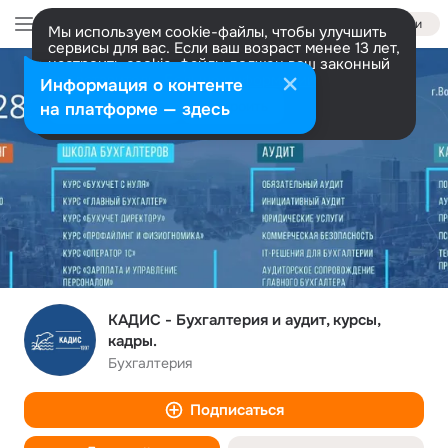
Войти
Мы используем cookie-файлы, чтобы улучшить
сервисы для вас. Если ваш возраст менее 13 лет,
настроить cookie-файлы должен ваш законный
представитель.
Больше информации
Информация о контенте
Разрешить все
Настроить
на платформе — здесь
КАДИС - Бухгалтерия и аудит, курсы,
кадры.
Бухгалтерия
Подписаться