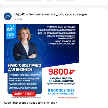
систему, отражать отгрузки, реализации и сверяться с площадками.
Кому подойдёт Бухгалтерам Освойте особенности учёта продаж на
маркетплейсах и их влияние на финансовую отчётность.
КАДИС - Бухгалтерия и аудит, курсы, кадры.
Предпринимателям Правильно ведите бухгалтерский учёт при
продаже товаров через маркетплейсы. Менеджерам Интегрируйте
14 янв
учёт на маркетплейсах с осталь
Курс «Налоговое право для бизнеса»