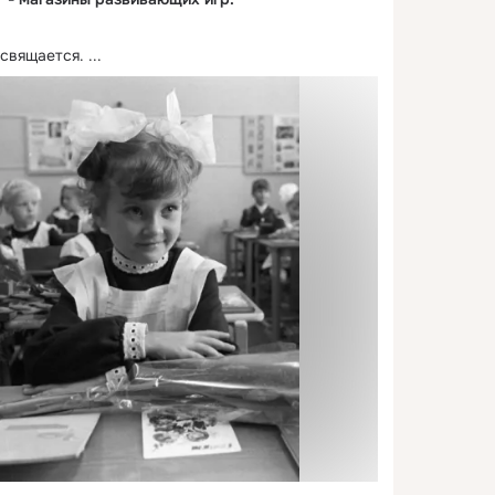
освящается.
 ...