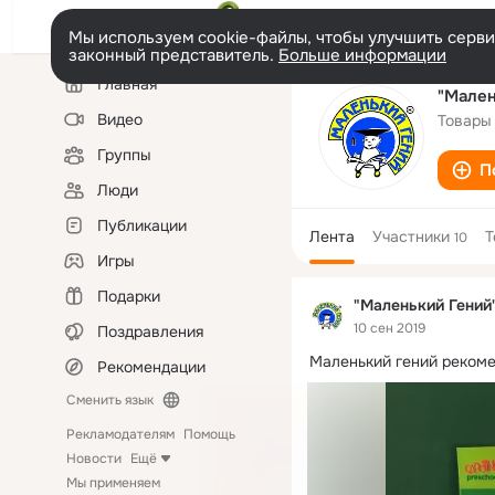
Мы используем cookie-файлы, чтобы улучшить сервис
законный представитель.
Больше информации
Левая
Главная
колонка
"Мален
Видео
Товары
Группы
П
Люди
Публикации
Лента
Участники
Т
10
Игры
Подарки
"Маленький Гений
10 сен 2019
Поздравления
Маленький гений рекоме
Рекомендации
Сменить язык
Рекламодателям
Помощь
Новости
Ещё
Мы применяем