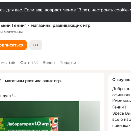
ы для вас. Если ваш возраст менее 13 лет, настроить cooki
ький Гений" - магазины развивающих игр.
 и магазины
одписаться
емы
Фото
Видео
Подарки
1.4K
1.3K
Дополнитель
О группе
" - магазины развивающих игр.
колонка
Добро по
официаль
ндует!
 ...
Компании
Гений"!

Здесь Вы
все о наш
новинках