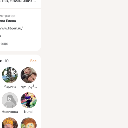
ства, ближайших 
иях, а также 
ого 
истратор:
льного о 
ова Елена
ии ребенка.
www.litgen.ru/
а
 еще
и
10
Все
Марина
╰დ╮ ╭დ╯ Елена ツ
Новикова
Nurali