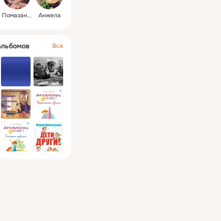
Помазанник Божий
Анжела
альбомов
Все