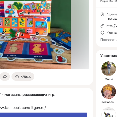
издатель
мероприят
узнать мн
Админ
познавате
Новик
воспитан
http://
Москв
Показать
Участник
Класс
Маша
" - магазины развивающих игр.
Помазанник Божий
ww.facebook.com/litgen.ru/