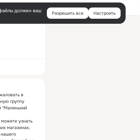
Войти
e-файлы должен ваш
Разрешить все
Настроить
Правая
колонка
ная
жаловать в 
ную группу 
 "Маленький 
 можете узнать 
их магазинах, 
 нашего 