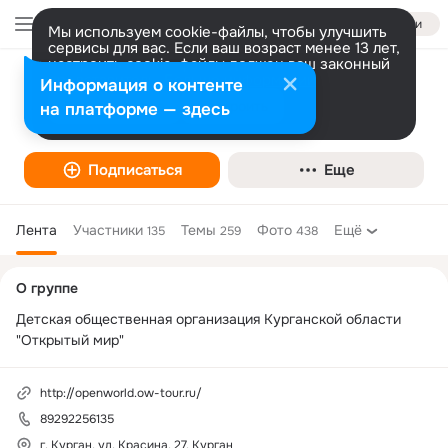
Войти
Мы используем cookie-файлы, чтобы улучшить
сервисы для вас. Если ваш возраст менее 13 лет,
настроить cookie-файлы должен ваш законный
представитель.
Больше информации
Информация о контенте
ДООКО "Открытый мир"
Разрешить все
Настроить
на платформе — здесь
Общественная организация
Подписаться
Еще
Лента
Участники
Темы
Фото
Ещё
135
259
438
Дополнительная
О группе
колонка
Детская общественная организация Курганской области 
"Открытый мир"
http://openworld.ow-tour.ru/
89292256135
г. Курган, ул. Красина, 27, Курган