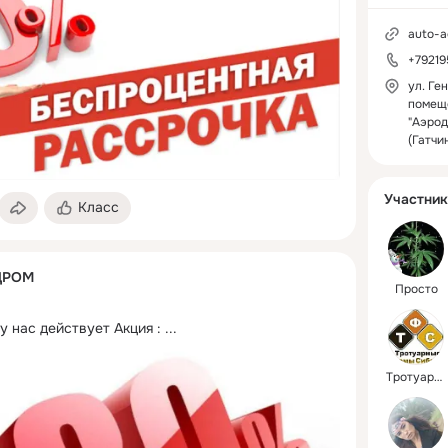
auto-a
+7921
ул. Ге
помеще
"Аэрод
(Гатчи
Участник
Класс
ДРОМ
Просто
у нас действует Акция :
 ...
Тротуарные Формы