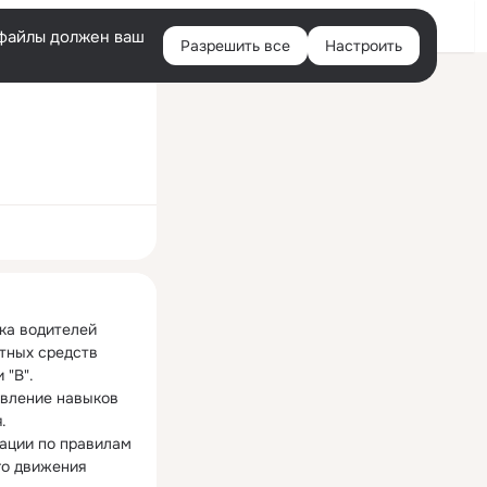
Войти
e-файлы должен ваш
Разрешить все
Настроить
Правая
колонка
ная
ка водителей 
тных средств 
"B".

вление навыков 


ации по правилам 
о движения