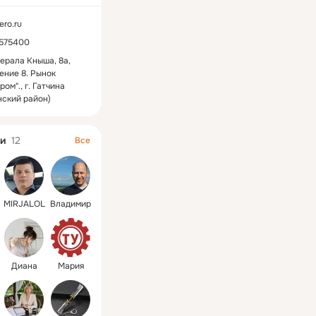
ero.ru
9575400
нерала Кныша, 8а,
ние 8. Рынок
ром"., г. Гатчина
нский район)
и
12
Все
MIRJALOL
Владимир
Диана
Мария