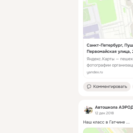
Санкт-Петербург, Пуш
Первомайская улица, 
Яндекс.Карты — пешех
фотографии организаци
заняться.
yandex.ru
Комментировать
Автошкола АЭРО
12 дек 2018
Наш класс в Гатчине
 ...