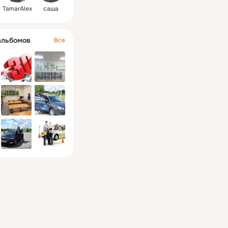
TamarAlex
саша
альбомов
Все