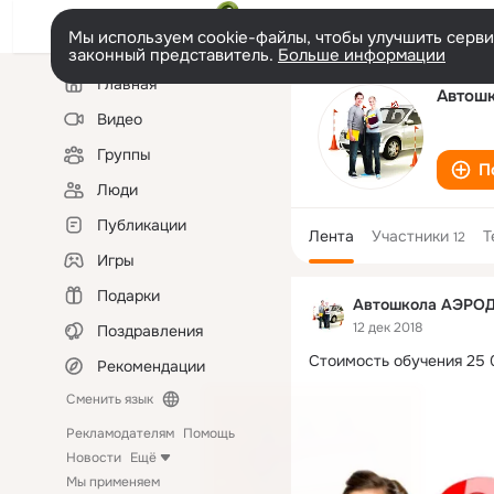
Мы используем cookie-файлы, чтобы улучшить сервис
законный представитель.
Больше информации
Левая
Главная
колонка
Автош
Видео
Группы
П
Люди
Публикации
Лента
Участники
Т
12
Игры
Подарки
Автошкола АЭРО
12 дек 2018
Поздравления
Стоимость обучения 25 
Рекомендации
Сменить язык
Рекламодателям
Помощь
Новости
Ещё
Мы применяем