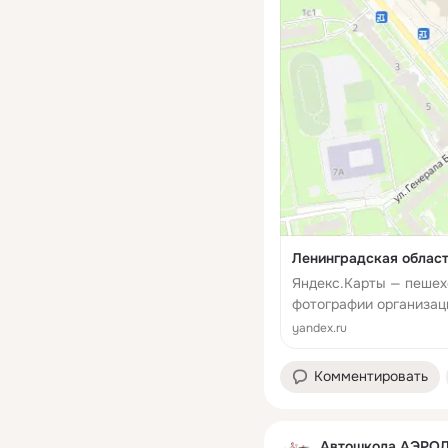
Ленинградская област
Яндекс.Карты — пешех
фотографии организаци
заняться.
yandex.ru
Комментировать
Автошкола АЭРО