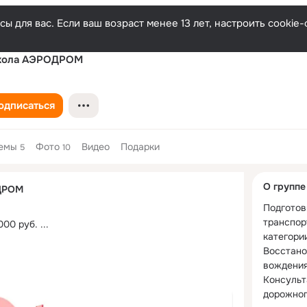
ы для вас. Если ваш возраст менее 13 лет, настроить cooki
кола АЭРОДРОМ
одписаться
емы
Фото
Видео
Подарки
5
10
Дополнитель
О группе
ДРОМ
колонка
Подготов
транспор
000 руб.
 ...
категории 
Восстано
вождения.
Консульт
дорожног