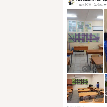
11 дек 2018
Добавле
0
0
0
0