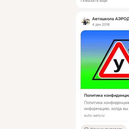
Показать еще
Автошкола АЭРО
4 дек 2018
Политика конфиденци
Политика конфиденциа
информацию, когда вы 
аккаунт, совершаете по
auto-aero.ru