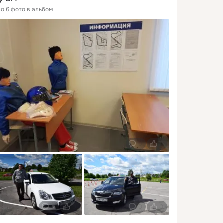
но 6 фото в альбом
0
0
0
0
0
0