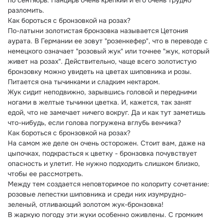
по сентябрь. Панцирь очень крепкий и его очень трудно 
разломить.
Как бороться с бронзовкой на розах?
По-латыни золотистая бронзовка называется Цетония 
аурата. В Германии ее зовут "розенкефер", что в переводе с 
немецкого означает "розовый жук" или точнее "жук, который 
живет на розах". Действительно, чаще всего золотистую 
бронзовку можно увидеть на цветах шиповника и розы. 
Питается она тычинками и сладким нектаром.
Жук сидит неподвижно, зарывшись головой и передними 
ногами в желтые тычинки цветка. И, кажется, так занят 
едой, что не замечает ничего вокруг. Да и как тут заметишь 
что-нибудь, если голова погружена вглубь венчика?
Как бороться с бронзовкой на розах?
На самом же деле он очень осторожен. Стоит вам, даже на 
цыпочках, подкрасться к цветку - бронзовка почувствует 
опасность и улетит. Не нужно подходить слишком близко, 
чтобы ее рассмотреть.
Между тем создается неповторимое по колориту сочетание: 
розовые лепестки шиповника и среди них изумрудно-
зеленый, отливающий золотом жук-бронзовка!
В жаркую погоду эти жуки особенно оживлены. С громким 