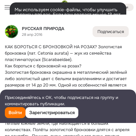
Войти
Мы используем cookie-файлы, чтобы улучшить
сервисы для вас. Если ваш возраст менее 13 лет,
настроить cookie-файлы должен ваш законный
РУССКАЯ ПРИРОДА
представитель.
Больше информации
РУССКАЯ ПРИРОДА
Подписаться
Разрешить все
Настроить
Лента
Участники
Темы
Фото
Ещё
1.1K
3.2K
4.3K
28 апр 2016
КАК БОРОТЬСЯ С БРОНЗОВКОЙ НА РОЗАХ?
 Золотистая 
Дополнительная
колонка
Всё
3 224
Обсуждаемые
бронзовка (лат. Cetonia aurata) — жук из семейства 
пластинчатоусых (Scarabaeidae).
Как бороться с бронзовкой на розах?
Золотистая бронзовка окрашена в металлический зелёный 
либо золотистый цвет с белыми вкраплениями и достигает 
размеров от 14 до 20 мм. Одной из особенностей является 
её способ летать. В отличие от почти всех других видов 
Присоединяйтесь к ОК, чтобы подписаться на группу и
жуков, золотистая бронзовка не приподнимает надкрылья, а 
комментировать публикации.
выпускает крылья из-под них по сторонам.
Золотистая бронзовка распространена по всей Евразии за 
Войти
Зарегистрироваться
исключением горных регионов. Предпочитает, однако, 
тёплые южные земли, где наблюдается в больших 
количествах. Полёты золотистой бронзовки длятся с апреля 