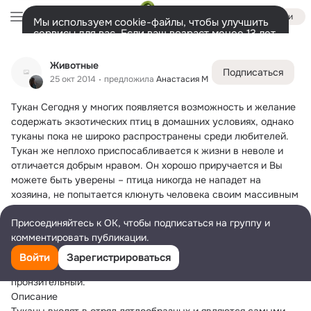
Войти
Мы используем cookie-файлы, чтобы улучшить
сервисы для вас. Если ваш возраст менее 13 лет,
настроить cookie-файлы должен ваш законный
Животные
представитель.
Больше информации
Животные
Подписаться
Разрешить все
Настроить
Лента
Участники
Темы
Фото
Ещё
402
516
1.4K
25 окт 2014
предложила
Анастасия М
Тукан
 Сегодня у многих появляется возможность и желание 
Дополнительная
колонка
Всё
516
содержать экзотических птиц в домашних условиях, однако 
туканы пока не широко распространены среди любителей.
Тукан же неплохо приспосабливается к жизни в неволе и 
отличается добрым нравом. Он хорошо приручается и Вы 
можете быть уверены – птица никогда не нападет на 
хозяина, не попытается клюнуть человека своим массивным 
клювом. По характеру туканы подобны какаду.
Присоединяйтесь к ОК, чтобы подписаться на группу и
Туканы при должном уходе могут радовать своих хозяев до 
комментировать публикации.
50 лет. По одной из версий название свое тукан получил 
благодаря тому, что издает звуки, напоминающие по 
Войти
Зарегистрироваться
звучанию это слово. Голос у туканов громкий и 
пронзительный.
Описание