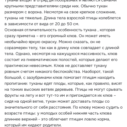
Туканы входят в отряд дятлообразных и являются самыми 
крупными представителями среди них. Обычно тукан 
размером с ворона. Несмотря на свое крепкое сложение, 
туканы не тяжелые. Длина тела взрослой птицы колеблется 
в зависимости от вида от 20 до 50 см.
Основная отличительность особенность тукана , которая 
сразу приметна – его огромный клюв. Он может иметь 
необычайно яркую окраску. Можно сказать, он не 
соразмерен телу, так как в длину клюв совпадает с длиной 
тела. Однако, несмотря на кажущуюся массивность, клюв 
состоит из пневматических полостей, которые делают его 
практически невесомым. Клюв не доставляет тукану 
ровным счетом никакого беспокойства. Наоборот, такой 
большой, с зазубринами клюв помогает птицам находить 
пропитание: туканы едят плоды, которые, как правило, висят 
на тонких высоких ветвях деревьев. Птицы не могут срывать 
фрукты на лету и вот тут-то им и пригождается их клюв – 
сидя на одной ветке, тукан может доставать плоды со 
значительного от себя расстояния. По клюву можно судить о 
возрасте птицы: у молодых особей нижняя часть клюва 
длиннее верхней - это облегчает птицам ловлю корма, 
который им кидают родители.