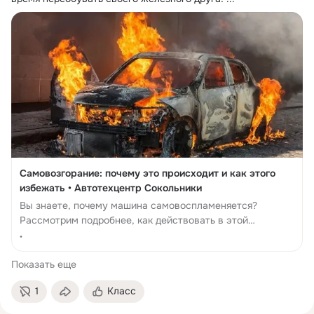
Самовозгорание: почему это происходит и как этого
избежать • Автотехцентр Сокольники
Вы знаете, почему машина самовоспламеняется?
Рассмотрим подробнее, как действовать в этой
ситуации, а также как ее избежать. Особенно это
•
актуально для дизельных автомо...
Показать еще
1
Класс