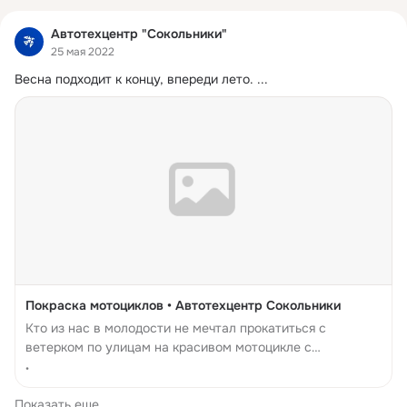
Автотехцентр "Сокольники"
25 мая 2022
Весна подходит к концу, впереди лето.
 ...
Покраска мотоциклов • Автотехцентр Сокольники
Кто из нас в молодости не мечтал прокатиться с
ветерком по улицам на красивом мотоцикле с
блестящими хромированными деталями. На каждого
•
такого молодого человека на мотоцикле, как правило, с
Показать еще
восхищением и лю...