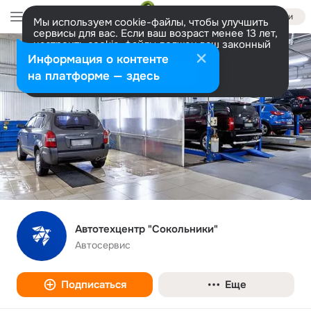
Войти
Мы используем cookie-файлы, чтобы улучшить
сервисы для вас. Если ваш возраст менее 13 лет,
настроить cookie-файлы должен ваш законный
представитель.
Больше информации
Информация о контенте
Разрешить все
Настроить
на платформе — здесь
Автотехцентр "Сокольники"
Автосервис
Подписаться
Еще