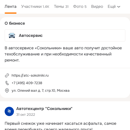
Лента
Участники
Темы
Фото
Видео
Ещё
1.4K
31
5
Дополнительная
О бизнесе
колонка
Автосервис
В автосервисе «Сокольники» ваше авто получит достойное 
техобслуживание и при необходимости качественный 
ремонт.
https://atc-sokolniki.ru
+7 (495) 409-7238
ул. Олений вал д. 7, стр.10, Москва
Автотехцентр "Сокольники"
31 окт 2022
Первый снежок уже начинает касаться асфальта, самое 
время переобувать своего железного друга!
 ...