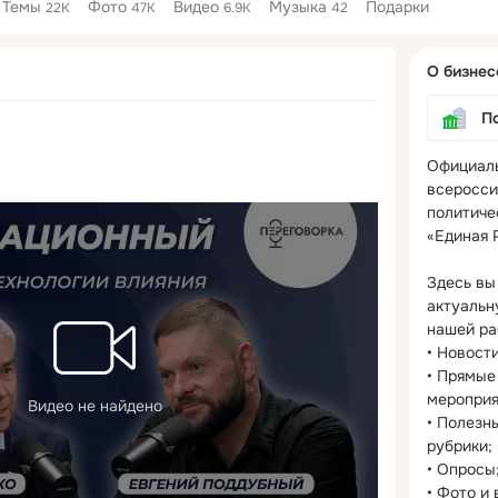
Темы
Фото
Видео
Музыка
Подарки
22K
47K
6.9K
42
Дополнитель
О бизнес
колонка
П
Официаль
всеросси
политиче
«Единая Р
Здесь вы
актуальн
нашей раб
• Новости;
• Прямые
мероприят
Видео не найдено
• Полезн
рубрики;

• Опросы;
• Фото и