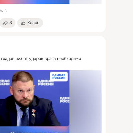
ь: 3
3
Класс
страдавших от ударов врага необходимо 
.