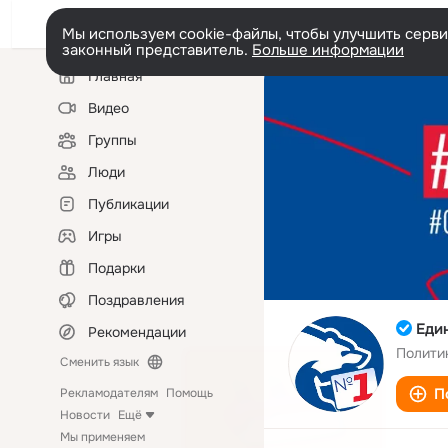
Мы используем cookie-файлы, чтобы улучшить сервис
законный представитель.
Больше информации
Левая
Главная
колонка
Видео
Группы
Люди
Публикации
Игры
Подарки
Поздравления
Еди
Рекомендации
Полити
Сменить язык
П
Рекламодателям
Помощь
Новости
Ещё
Мы применяем