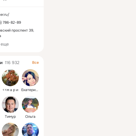
/er.ru/
5) 786-82-89
вский проспект 39,
а
 еще
и
116 932
Все
<<м а р и
Екатерина
Тимур
Ольга