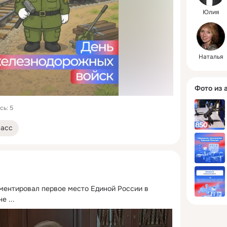
Юлия
Наталья
Фото из 
сь: 5
ласс
ентировал первое место Единой России в 
не
 ...