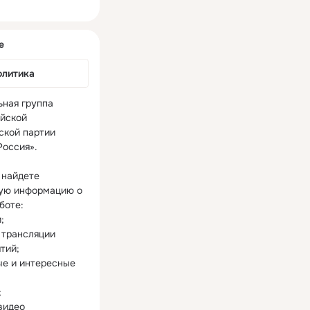
ная
е
олитика
ная группа 
йской 
ской партии 
оссия».

 найдете 
ую информацию о 
оте:



 трансляции 
ий;

ые и интересные 


 видео