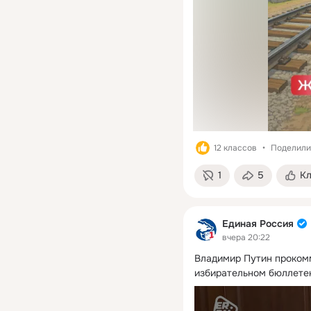
12 классов
Поделили
1
5
К
Единая Россия
вчера 20:22
Владимир Путин прокомм
избирательном бюллете