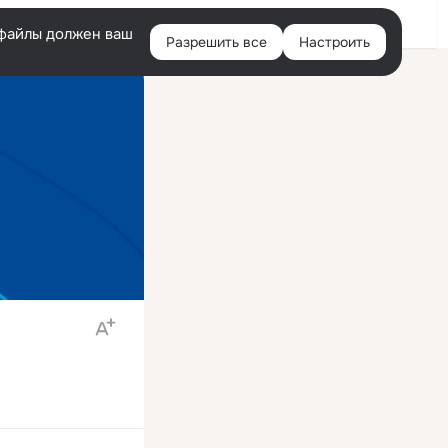
Войти
e-файлы должен ваш
Разрешить все
Настроить
Правая
колонка