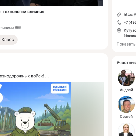
 технологии влияния
https:/
+7 (49
лились: 655
Кутузо
Москв
Класс
Показать
Участник
лезнодорожных войск!
 ...
Андрей
Сергей