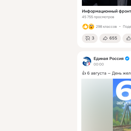
Информационный фронт:
45 755 просмотров
298 классов
Поде
3
655
Единая Россия
00:00
👍 6 августа — День же