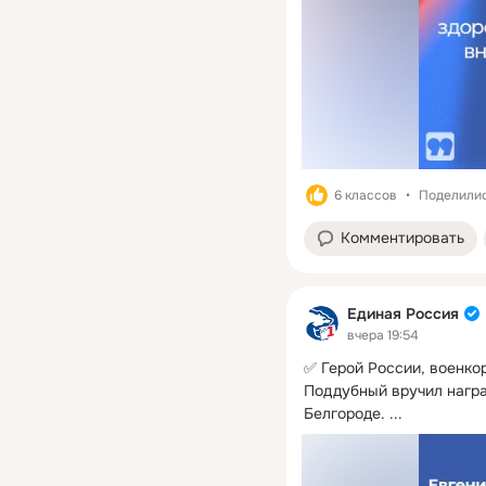
6 классов
Поделилис
Комментировать
Единая Россия
вчера 19:54
✅ Герой России, военкор
Поддубный вручил награ
Белгороде.
 ...