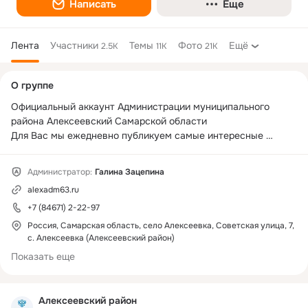
Написать
Еще
Лента
Участники
Темы
Фото
Ещё
2.5K
11K
21K
Дополнительная
О группе
колонка
Официальный аккаунт Администрации муниципального 
района Алексеевский Самарской области

Для Вас мы ежедневно публикуем самые интересные 
новости Алексеевского района.

Оставайтесь с нами и будьте в курсе последних событий!

Администратор:
Галина Зацепина
Мы ВКонтакте 
https://vk.com/alexadm63
alexadm63.ru
Мы в Телеграмм 
https://t.me/alex_adm22
+7 (84671) 2-22-97
Россия, Самарская область, село Алексеевка, Советская улица, 7,
с. Алексеевка (Алексеевский район)
Показать еще
Алексеевский район