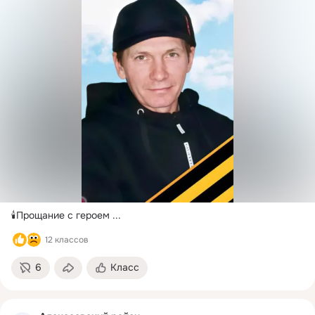
🕯Прощание с героем
 ...
12 классов
6
Класс