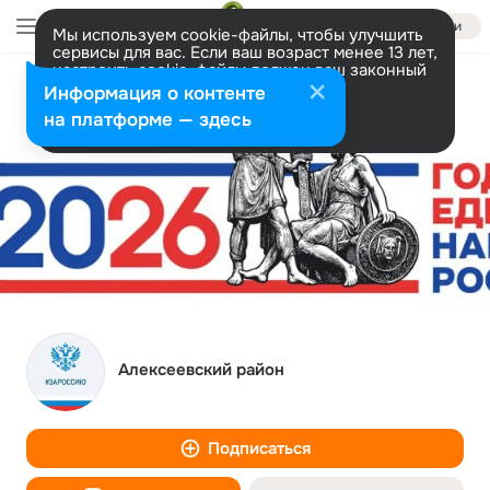
Войти
Мы используем cookie-файлы, чтобы улучшить
сервисы для вас. Если ваш возраст менее 13 лет,
настроить cookie-файлы должен ваш законный
представитель.
Больше информации
Информация о контенте
Разрешить все
Настроить
на платформе — здесь
Алексеевский район
Подписаться