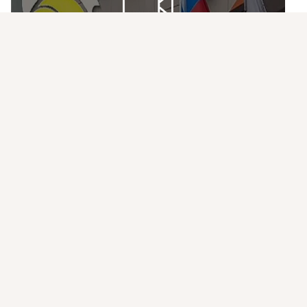
Присоединяйтесь к ОК, чтобы подписаться на группу и
Видео не найдено
комментировать публикации.
Войти
Зарегистрироваться
ООО СУЭК АРМУ
11 просмотров
Комментарии
0
0
Класс!
0
Артемовский колледж сервиса и дизайна
добавлена 27 июля в 07:23
Мы участвуем в конкурсе медиацентров СПО 2026
 ...