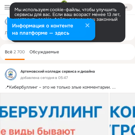
Войти
Мы используем cookie-файлы, чтобы улучшить
сервисы для вас. Если ваш возраст менее 13 лет,
настроить cookie-файлы должен ваш законный
Артемовский колледж сервиса и дизайна
представитель.
Больше информации
Информация о контенте
Разрешить все
Настроить
на платформе — здесь
Лента
Участники
Темы
Фото
Ещё
199
2.7K
10K
Дополнительная
колонка
Всё
2 700
Обсуждаемые
Артемовский колледж сервиса и дизайна
добавлена сегодня в 05:47
📍Кибербуллинг – это не только злые комментарии.
 ...