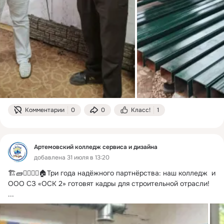
Комментарии
0
0
Класс!
1
Артемовский колледж сервиса и дизайна
добавлена 31 июля в 13:20
🏗🧱👷‍♀️👷‍♂️🏠Три года надёжного партнёрства: наш колледж  и 
ООО СЗ «ОСК 2» готовят кадры для строительной отрасли!
...