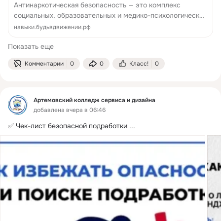
Антинаркотическая безопасность — это комплекс
социальных, образовательных и медико-психологических
мероприятий, направленных на: выявление и устранение
навыки.будьвдвижении.рф
причин и условий, способствующих распространению и
Показать еще
потреблению наркоти...
Комментарии
0
0
Класс!
0
Артемовский колледж сервиса и дизайна
добавлена вчера в 06:46
✅ Чек-лист безопасной подработки
 ...